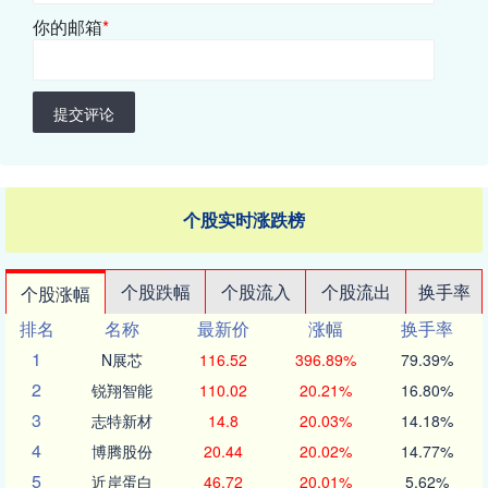
你的邮箱
*
提交评论
个股实时涨跌榜
个股跌幅
个股流入
个股流出
换手率
个股涨幅
排名
名称
最新价
涨幅
换手率
1
N展芯
116.52
396.89%
79.39%
2
锐翔智能
110.02
20.21%
16.80%
3
志特新材
14.8
20.03%
14.18%
4
博腾股份
20.44
20.02%
14.77%
5
近岸蛋白
46.72
20.01%
5.62%