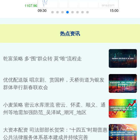
热点资讯
乾富策略 多“围”群众转 莫“唯”流程走
优优配送版 唱京剧、赏国粹，天桥街道为银发
群体举行新春联欢会
小麦策略 密云水库泄流 密云、怀柔、顺义、通
州等地需加强防范_吴泽斌_潮河_地区
大资本配资 司法部部长贺荣：“十四五”时期普惠
公共法律服务体系基本建成并持续完善