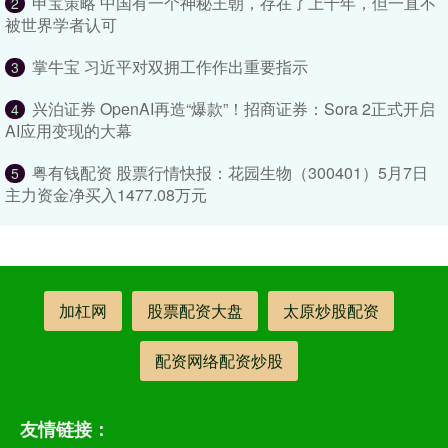
申宝策略 中国有一个神秘王朝，存在了上千年，但一直不
2
被世界学者认可
掌牛宝 习近平对双拥工作作出重要指示
3
兴泊证券 OpenAI再造“爆款”！招商证券：Sora 2正式开启
4
AI应用变现的大幕
粤有钱配资 股票行情快报：花园生物（300401）5月7日
5
主力资金净买入1477.08万元
加杠网
股票配资大盘
太原炒股配资
配资网络配资炒股
友情链接：