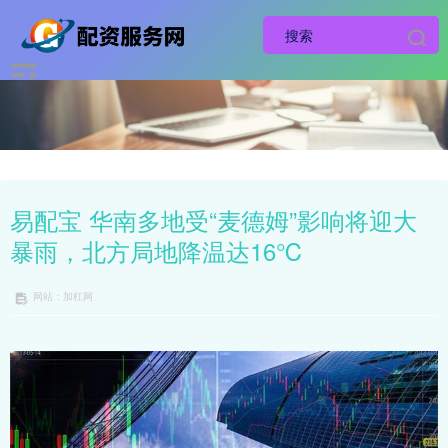
易配宝 华南多地受“麦德姆”影响将迎大
暴雨，北方局地降温达16℃
网站：加杠网