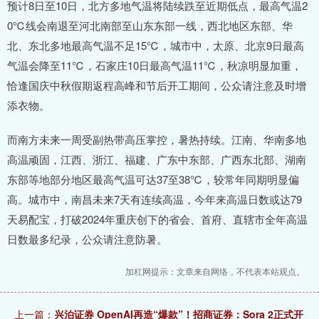
预计8日至10日，北方多地气温将陆续跌至近期低点，最高气温2
0℃线会南退至河北南部至山东东部一线，西北地区东部、华
北、东北多地最高气温不足15℃，城市中，太原、北京9日最高
气温会降至11℃，石家庄10日最高气温11℃，秋凉明显加重，
恰逢国庆中秋假期返程高峰和节后开工期间，公众请注意及时增
添衣物。
而南方未来一周受副热带高压掌控，暑热持续。江南、华南多地
高温顽固，江西、浙江、福建、广东中东部、广西东北部、湖南
东部等地部分地区最高气温可达37至38℃，较常年同期明显偏
高。城市中，南昌未来7天有连续高温，今年来高温日数或达79
天易配宝，打破2024年重庆创下的省会、首府、直辖市全年高温
日数最多纪录，公众请注意防暑。
加杠网提示：文章来自网络，不代表本站观点。
上一篇：
兴泊证券 OpenAI再造“爆款”！招商证券：Sora 2正式开