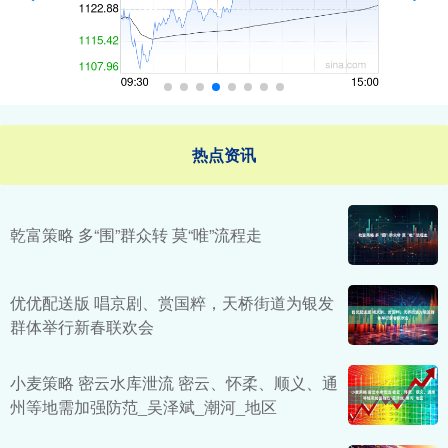
热点资讯
乾富策略 多“围”群众转 莫“唯”流程走
优优配送版 唱京剧、赏国粹，天桥街道为银发
群体举行新春联欢会
小麦策略 密云水库泄流 密云、怀柔、顺义、通
州等地需加强防范_吴泽斌_潮河_地区