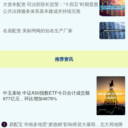
大资本配资 司法部部长贺荣：“十四五”时期普惠
公共法律服务体系基本建成并持续完善
名鼎配资 美标闸阀的知名生产厂家
推荐资讯
中玉束哈 中证A50指数ETF今日合计成交额
977亿元，环比增加4678%
易配宝 华南多地受“麦德姆”影响将迎大暴雨，北方局地降
1