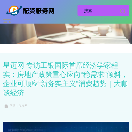
星迈网 专访工银国际首席经济学家程
实：房地产政策重心应向“稳需求”倾斜，
企业可顺应“新务实主义”消费趋势｜大咖
谈经济
网站：加杠网