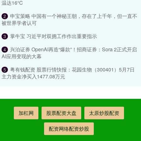
温达16℃
申宝策略 中国有一个神秘王朝，存在了上千年，但一直不
2
被世界学者认可
掌牛宝 习近平对双拥工作作出重要指示
3
兴泊证券 OpenAI再造“爆款”！招商证券：Sora 2正式开启
4
AI应用变现的大幕
粤有钱配资 股票行情快报：花园生物（300401）5月7日
5
主力资金净买入1477.08万元
加杠网
股票配资大盘
太原炒股配资
配资网络配资炒股