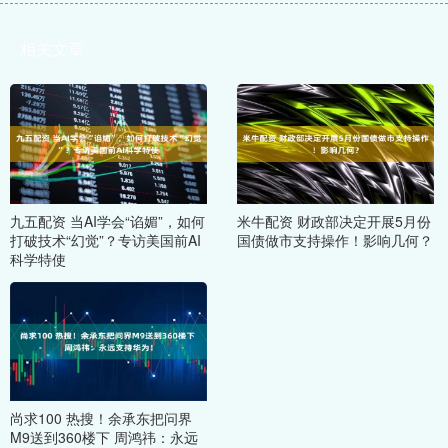
相关文章
九五配资 当AI学会“谄媚”，如何
米牛配资 财政部决定开展5月份
打破技术“幻觉”？专访美国前AI
国债做市支持操作！影响几何？
科学特使
尚求100 热搜！余承东把问界
M9送到360楼下 周鸿祎：永远