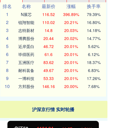
排名
名称
最新价
涨幅
换手率
1
N展芯
116.52
396.89%
79.39%
2
锐翔智能
110.02
20.21%
16.80%
3
志特新材
14.8
20.03%
14.18%
4
博腾股份
20.44
20.02%
14.77%
5
近岸蛋白
46.72
20.01%
5.62%
6
毕得医药
61.6
20.01%
6.12%
7
五洲医疗
83.62
20.01%
18.37%
8
耐科装备
49.67
20.01%
6.83%
9
一博科技
53.33
20.01%
17.26%
10
方邦股份
146.16
20.00%
7.68%
沪深京行情 实时轮播