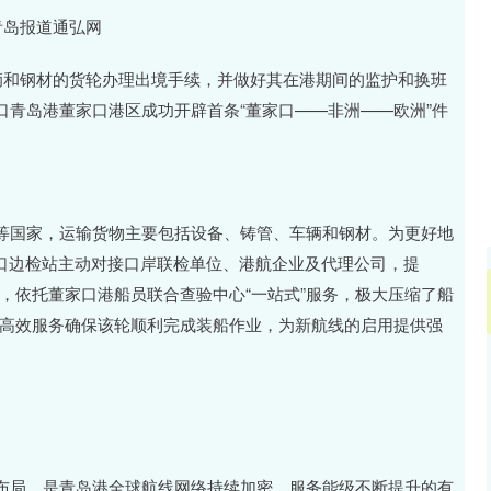
沪深300
4694.44
.42%
43.13
0.93%
青岛报道通弘网
和钢材的货轮办理出境手续，并做好其在港期间的监护和换班
青岛港董家口港区成功开辟首条“董家口——非洲——欧洲”件
国家，运输货物主要包括设备、铸管、车辆和钢材。为更好地
家口边检站主动对接口岸联检单位、港航企业及代理公司，提
案，依托董家口港船员联合查验中心“一站式”服务，极大压缩了船
”的高效服务确保该轮顺利完成装船作业，为新航线的启用提供强
局，是青岛港全球航线网络持续加密、服务能级不断提升的有