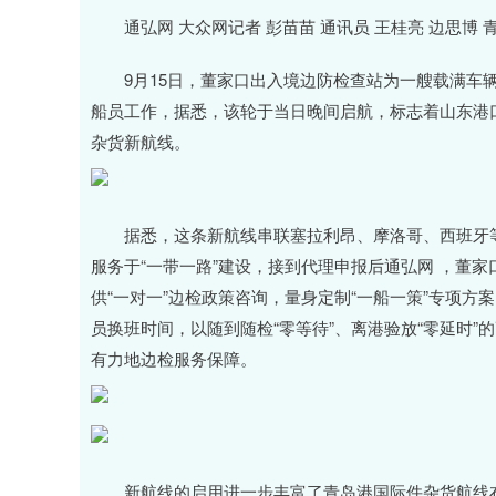
深证成指
14311.01
.68
1.02%
200.89
1
通弘网 大众网记者 彭苗苗 通讯员 王桂亮 边思博 
9月15日，董家口出入境边防检查站为一艘载满车辆
船员工作，据悉，该轮于当日晚间启航，标志着山东港口
杂货新航线。
据悉，这条新航线串联塞拉利昂、摩洛哥、西班牙等
服务于“一带一路”建设，接到代理申报后通弘网 ，董
供“一对一”边检政策咨询，量身定制“一船一策”专项方
员换班时间，以随到随检“零等待”、离港验放“零延时
有力地边检服务保障。
新航线的启用进一步丰富了青岛港国际件杂货航线布