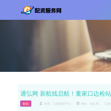
通弘网 新航线启航！董家口边检
航线
来源：天量配资平台
网站：加杠网
日期：