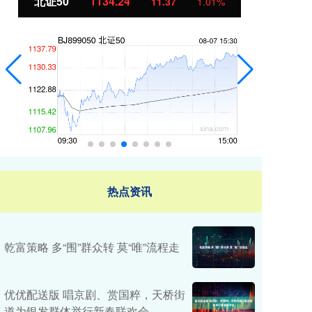
北证50
1134.24
创
11.37
1.01%
热点资讯
乾富策略 多“围”群众转 莫“唯”流程走
优优配送版 唱京剧、赏国粹，天桥街
道为银发群体举行新春联欢会