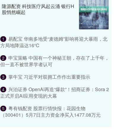
隆源配资 科技医疗风起云涌 银行H
股悄然崛起
易配宝 华南多地受“麦德姆”影响将迎大暴雨，北
1
方局地降温达16℃
申宝策略 中国有一个神秘王朝，存在了上千年，
2
但一直不被世界学者认可
掌牛宝 习近平对双拥工作作出重要指示
3
兴泊证券 OpenAI再造“爆款”！招商证券：Sora 2
4
正式开启AI应用变现的大幕
粤有钱配资 股票行情快报：花园生物
5
（300401）5月7日主力资金净买入1477.08万元