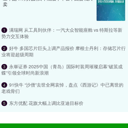
卖
满瑞网 从工具到伙伴：一汽大众智能座舱 vs 特斯拉等新
1
势力交互体验
好牛 多国芯片巨头上调产品报价 摩根士丹利：存储芯片行
2
业将迎超级周期
永崋证券 2025中国（青岛）国际时装周璀璨启幕“破茧成
3
蝶”引领全球时尚新浪潮
91快牛 “沙僧”去世全网哀悼，盘点《西游记》中已离世的
4
老戏骨们
东方优配 花旗大幅上调比亚迪目标价
5