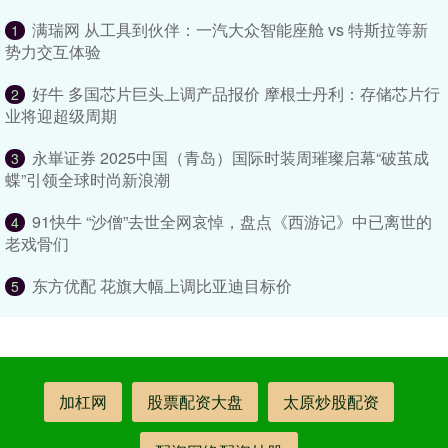
满瑞网 从工具到伙伴：一汽大众智能座舱 vs 特斯拉等新
1
势力交互体验
好牛 多国芯片巨头上调产品报价 摩根士丹利：存储芯片行
2
业将迎超级周期
永崋证券 2025中国（青岛）国际时装周璀璨启幕“破茧成
3
蝶”引领全球时尚新浪潮
91快牛 “沙僧”去世全网哀悼，盘点《西游记》中已离世的
4
老戏骨们
东方优配 花旗大幅上调比亚迪目标价
5
加杠网
股票配资大盘
太原炒股配资