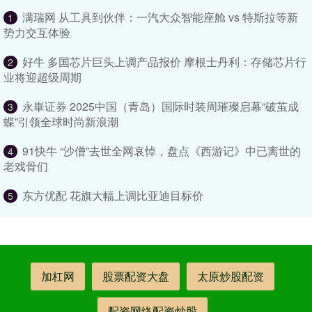
满瑞网 从工具到伙伴：一汽大众智能座舱 vs 特斯拉等新
1
势力交互体验
好牛 多国芯片巨头上调产品报价 摩根士丹利：存储芯片行
2
业将迎超级周期
永崋证券 2025中国（青岛）国际时装周璀璨启幕“破茧成
3
蝶”引领全球时尚新浪潮
91快牛 “沙僧”去世全网哀悼，盘点《西游记》中已离世的
4
老戏骨们
东方优配 花旗大幅上调比亚迪目标价
5
加杠网
股票配资大盘
太原炒股配资
配资网络配资炒股