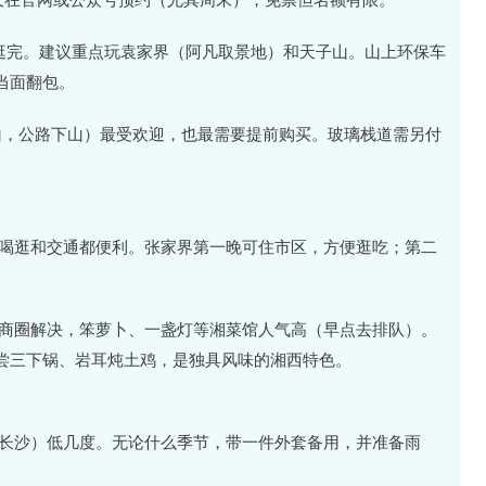
能逛完。建议重点玩袁家界（阿凡取景地）和天子山。山上环保车
当面翻包。
上山，公路下山）最受欢迎，也最需要提前购买。玻璃栈道需另付
吃喝逛和交通都便利。张家界第一晚可住市区，方便逛吃；第二
一商圈解决，笨萝卜、一盏灯等湘菜馆人气高（早点去排队）。
尝三下锅、岩耳炖土鸡，是独具风味的湘西特色。
（长沙）低几度。无论什么季节，带一件外套备用，并准备雨