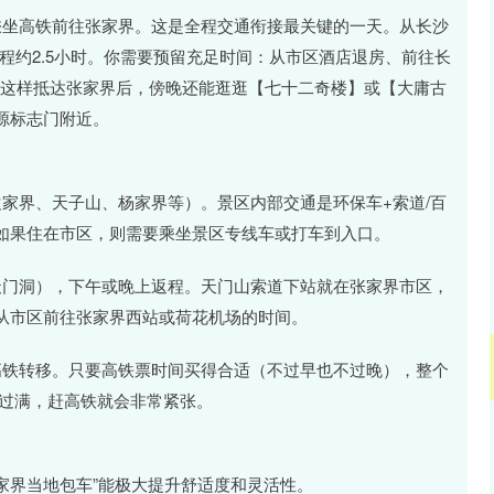
乘坐高铁前往张家界。这是全程交通衔接最关键的一天。从长沙
程约2.5小时。你需要预留充足时间：从市区酒店退房、前往长
，这样抵达张家界后，傍晚还能逛逛【七十二奇楼】或【大庸古
源标志门附近。
袁家界、天子山、杨家界等）。景区内部交通是环保车+索道/百
如果住在市区，则需要乘坐景区专线车或打车到入口。
天门洞），下午或晚上返程。天门山索道下站就在张家界市区，
从市区前往张家界西站或荷花机场的时间。
高铁转移。只要高铁票时间买得合适（不过早也不过晚），整个
排过满，赶高铁就会非常紧张。
张家界当地包车”能极大提升舒适度和灵活性。