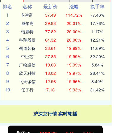
排名
名称
最新价
涨幅
换手率
1
N津富
37.49
114.72%
77.46%
2
威尔高
39.83
20.01%
17.76%
3
锴威特
77.82
20.00%
1.17%
4
科翔股份
64.32
20.00%
12.21%
5
蜀道装备
33.61
19.99%
11.69%
6
中巨芯
27.85
19.99%
32.20%
7
广哈通信
19.03
19.99%
5.84%
8
欣天科技
18.02
19.97%
28.44%
9
飞天诚信
12.56
19.96%
8.49%
10
任子行
7.16
19.93%
31.42%
沪深京行情 实时轮播