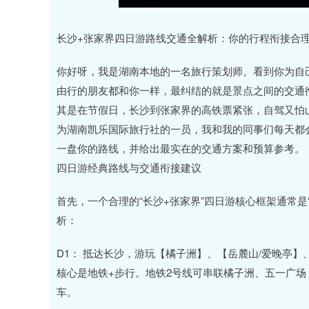
深证成指
14110.12
.92
0.57%
-34.08
-0
长沙+张家界四日游路线交通全解析：你的行程衔接合
你好呀，我是湖南本地的一名旅行策划师。看到你为自
由行的朋友都和你一样，最纠结的就是景点之间的交通
其是在节假日，长沙到张家界的高铁票紧张，自驾又怕
为湖南凯乐国际旅行社的一员，我和我的同事们每天都
一盘你的路线，并给出最实在的交通方案和预算参考。
四日游经典路线与交通衔接建议
首先，一个合理的“长沙+张家界”四日游核心框架通常是
析：
D1： 抵达长沙，游玩【橘子洲】、【岳麓山/爱晚亭
核心是地铁+步行。地铁2号线可串联橘子洲、五一广场
车。