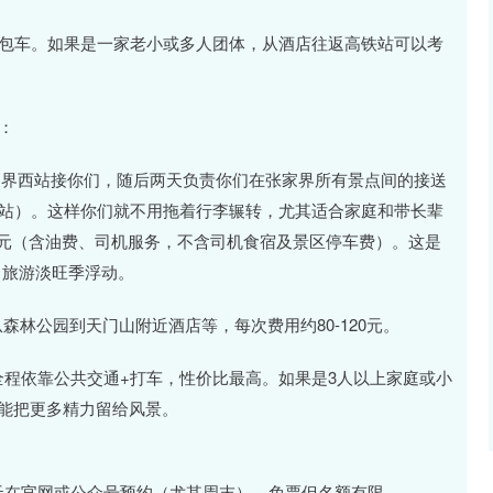
议包车。如果是一家老小或多人团体，从酒店往返高铁站可以考
：
家界西站接你们，随后两天负责你们在张家界所有景点间的接送
高铁站）。这样你们就不用拖着行李辗转，尤其适合家庭和带长辈
400元（含油费、司机服务，不含司机食宿及景区停车费）。这是
、旅游淡旺季浮动。
森林公园到天门山附近酒店等，每次费用约80-120元。
以全程依靠公共交通+打车，性价比最高。如果是3人以上家庭或小
，能把更多精力留给风景。
7天在官网或公众号预约（尤其周末），免票但名额有限。