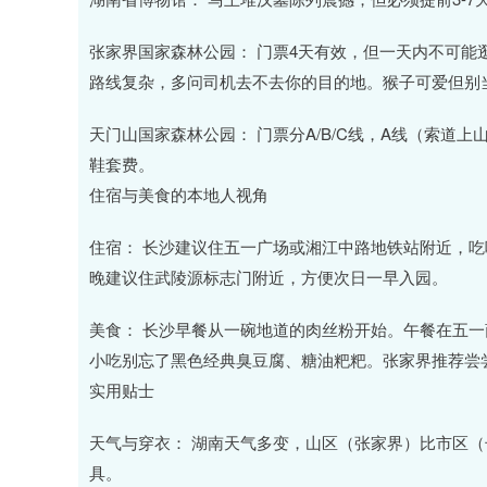
张家界国家森林公园： 门票4天有效，但一天内不可
路线复杂，多问司机去不去你的目的地。猴子可爱但别
天门山国家森林公园： 门票分A/B/C线，A线（索道
鞋套费。
住宿与美食的本地人视角
住宿： 长沙建议住五一广场或湘江中路地铁站附近，
晚建议住武陵源标志门附近，方便次日一早入园。
美食： 长沙早餐从一碗地道的肉丝粉开始。午餐在五
小吃别忘了黑色经典臭豆腐、糖油粑粑。张家界推荐尝
实用贴士
天气与穿衣： 湖南天气多变，山区（张家界）比市区
具。