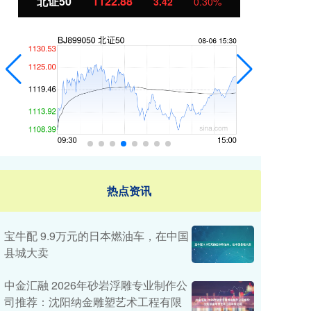
北证50
1122.88
创
3.42
0.30%
热点资讯
宝牛配 9.9万元的日本燃油车，在中国
县城大卖
中金汇融 2026年砂岩浮雕专业制作公
司推荐：沈阳纳金雕塑艺术工程有限