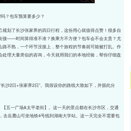
沪深300
4651.31
.24%
-6.85
-0.15%
理吗？包车预算要多少？
己规划了长沙张家界的四日行程，这份用心就值得点赞！很多自
衔接——时间算得准不准？换乘方不方便？包车会不会太贵？尤
山路不熟，一个环节没接上，整个旅程的节奏就可能被打乱。作
会处理大量类似的咨询，今天就用我们的本地经验，帮你仔细盘
“长沙2日+张家界2日”。我假设你的路线大致如下，并据此分
】、【五一广场&太平老街】。这一天的景点都在长沙市区，交通
，去岳麓山可坐地铁4号线到湖南大学站。这一天完全不需要包