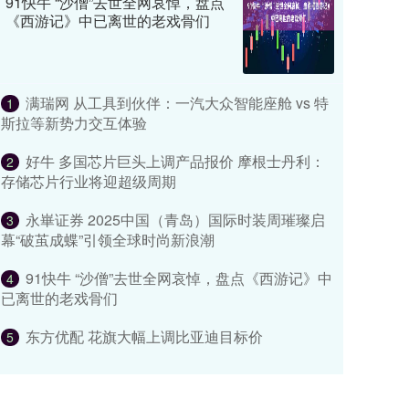
91快牛 “沙僧”去世全网哀悼，盘点
《西游记》中已离世的老戏骨们
满瑞网 从工具到伙伴：一汽大众智能座舱 vs 特
1
斯拉等新势力交互体验
好牛 多国芯片巨头上调产品报价 摩根士丹利：
2
存储芯片行业将迎超级周期
永崋证券 2025中国（青岛）国际时装周璀璨启
3
幕“破茧成蝶”引领全球时尚新浪潮
91快牛 “沙僧”去世全网哀悼，盘点《西游记》中
4
已离世的老戏骨们
东方优配 花旗大幅上调比亚迪目标价
5