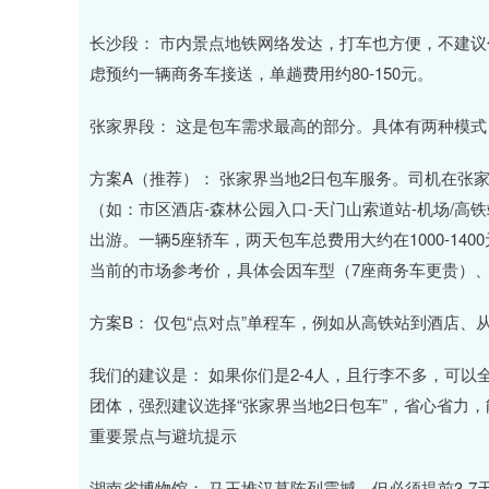
长沙段： 市内景点地铁网络发达，打车也方便，不建
虑预约一辆商务车接送，单趟费用约80-150元。
张家界段： 这是包车需求最高的部分。具体有两种模式
方案A（推荐）： 张家界当地2日包车服务。司机在张
（如：市区酒店-森林公园入口-天门山索道站-机场/
出游。一辆5座轿车，两天包车总费用大约在1000-1
当前的市场参考价，具体会因车型（7座商务车更贵）
方案B： 仅包“点对点”单程车，例如从高铁站到酒店、从
我们的建议是： 如果你们是2-4人，且行李不多，可
团体，强烈建议选择“张家界当地2日包车”，省心省力
重要景点与避坑提示
湖南省博物馆： 马王堆汉墓陈列震撼，但必须提前3-