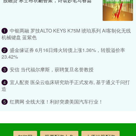
股融贷 寒士布衣翩沓聚，诗翁妙笔写春篇
中银两融 罗技ALTO KEYS K75M 琥珀系列 AI客制化无线
1
机械键盘 蓝紫色
盛金缘证券 6月16日烽火转债上涨1.36%，转股溢价率
2
23.42%
安信 当代福尔摩斯，获聘复旦名誉教授
3
宜人配资 医朵云临床研究助手正式发布, 基于通义千问打
4
造
红腾网 全线大涨！利好突袭美国汽车行业！
5