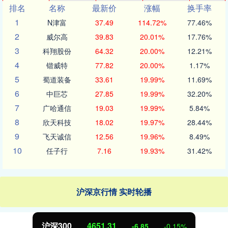
排名
名称
最新价
涨幅
换手率
1
N津富
37.49
114.72%
77.46%
2
威尔高
39.83
20.01%
17.76%
3
科翔股份
64.32
20.00%
12.21%
4
锴威特
77.82
20.00%
1.17%
5
蜀道装备
33.61
19.99%
11.69%
6
中巨芯
27.85
19.99%
32.20%
7
广哈通信
19.03
19.99%
5.84%
8
欣天科技
18.02
19.97%
28.44%
9
飞天诚信
12.56
19.96%
8.49%
10
任子行
7.16
19.93%
31.42%
沪深京行情 实时轮播
沪深300
4651.31
-6.85
-0.15%