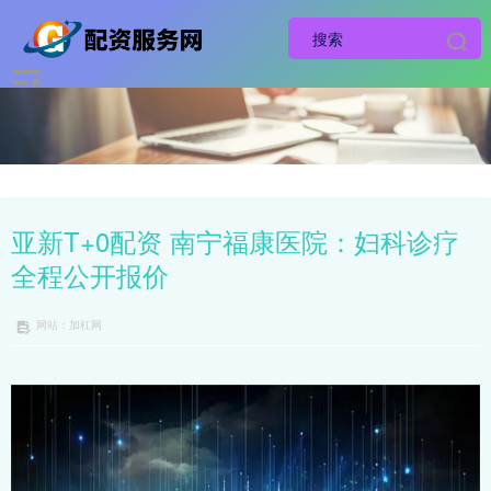
亚新T+0配资 南宁福康医院：妇科诊疗
全程公开报价
网站：加杠网