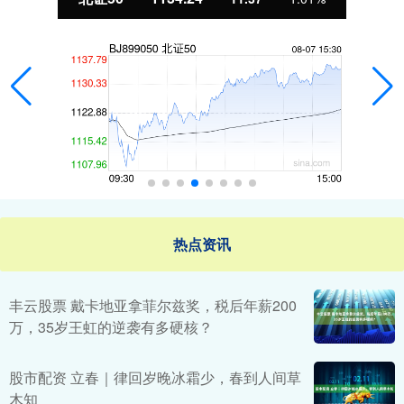
热点资讯
丰云股票 戴卡地亚拿菲尔兹奖，税后年薪200
万，35岁王虹的逆袭有多硬核？
股市配资 立春｜律回岁晚冰霜少，春到人间草
木知