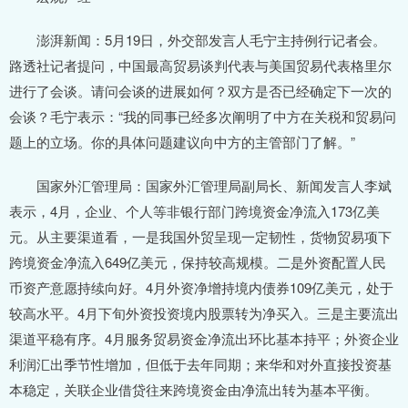
澎湃新闻：5月19日，外交部发言人毛宁主持例行记者会。
路透社记者提问，中国最高贸易谈判代表与美国贸易代表格里尔
进行了会谈。请问会谈的进展如何？双方是否已经确定下一次的
会谈？毛宁表示：“我的同事已经多次阐明了中方在关税和贸易问
题上的立场。你的具体问题建议向中方的主管部门了解。”
国家外汇管理局：国家外汇管理局副局长、新闻发言人李斌
表示，4月，企业、个人等非银行部门跨境资金净流入173亿美
元。从主要渠道看，一是我国外贸呈现一定韧性，货物贸易项下
跨境资金净流入649亿美元，保持较高规模。二是外资配置人民
币资产意愿持续向好。4月外资净增持境内债券109亿美元，处于
较高水平。4月下旬外资投资境内股票转为净买入。三是主要流出
渠道平稳有序。4月服务贸易资金净流出环比基本持平；外资企业
利润汇出季节性增加，但低于去年同期；来华和对外直接投资基
本稳定，关联企业借贷往来跨境资金由净流出转为基本平衡。