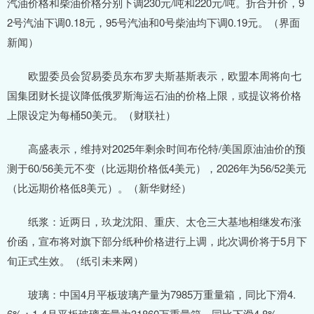
汽油价格和柴油价格分别下调230元/吨和220元/吨。折合升价，9
2号汽油下调0.18元，95号汽油和0号柴油均下调0.19元。（界面
新闻）
欧盟委员会贸易委员东布罗夫斯基斯表示，欧盟本周将向七
国集团财长提议降低俄罗斯海运石油的价格上限，或提议将价格
上限设定为每桶50美元。（财联社）
高盛表示，维持对2025年剩余时间布伦特/美国原油油价的预
测于60/56美元不变（比远期价格低4美元），2026年为56/52美元
（比远期价格低8美元）。（新华财经）
纸浆：近两日，玖龙沈阳、重庆、太仓三大基地相继发布涨
价函，宣布将对旗下部分纸种价格进行上调，此次调价将于5月下
旬正式生效。（纸引未来网）
玻璃：中国4月平板玻璃产量为7985万重量箱，同比下滑4.
6%；1-4月平板玻璃产量为31860万重量箱，同比下滑4.8%。