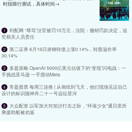
时段限行测试，具体时间→
利配网 “辱骂”法官被罚10万元，法院：撤销罚款决定，追
1
究相关人员责任
第二证券 6月16日凌钢转债上涨0.14%，转股溢价率
2
30.14%
多盈策略 OpenAI 5000亿美元估值下的“变现”闪电战：一
3
手挑战亚马逊 一手搅动Meta
常盈股票 每周三连推 | 从画纸到飞天，他们现场见证自己
4
设计的标识随神舟二十一号远征星河
大众配资 以军加大对加沙打击之际，“环保少女”通贝里所
5
乘援助船被劝返