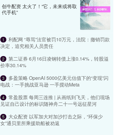
创牛配资 太火了！“它，未来或将取
代手机”
利配网 “辱骂”法官被罚10万元，法院：撤销罚款
1
决定，追究相关人员责任
第二证券 6月16日凌钢转债上涨0.14%，转股溢
2
价率30.14%
多盈策略 OpenAI 5000亿美元估值下的“变现”闪
3
电战：一手挑战亚马逊 一手搅动Meta
常盈股票 每周三连推 | 从画纸到飞天，他们现场
4
见证自己设计的标识随神舟二十一号远征星河
大众配资 以军加大对加沙打击之际，“环保少
5
女”通贝里所乘援助船被劝返