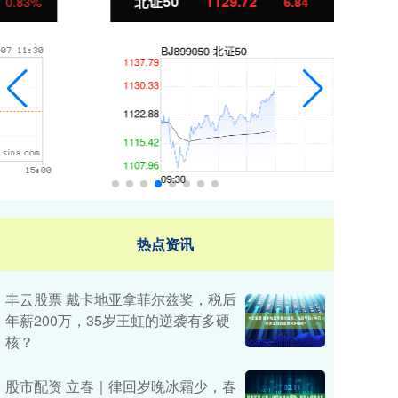
北证50
1129.72
创
6.84
0.61%
热点资讯
丰云股票 戴卡地亚拿菲尔兹奖，税后
年薪200万，35岁王虹的逆袭有多硬
核？
股市配资 立春｜律回岁晚冰霜少，春