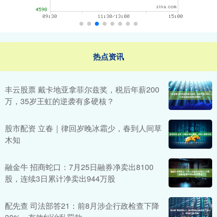
热点资讯
丰云股票 戴卡地亚拿菲尔兹奖，税后年薪200
万，35岁王虹的逆袭有多硬核？
股市配资 立春｜律回岁晚冰霜少，春到人间草
木知
融金牛 招商蛇口：7月25日融券净卖出8100
股，连续3日累计净卖出944万股
配先查 司法部答21：前8月涉企行政检查下降