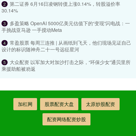
第二证券 6月16日凌钢转债上涨0.14%，转股溢价率
2
30.14%
多盈策略 OpenAI 5000亿美元估值下的“变现”闪电战：一
3
手挑战亚马逊 一手搅动Meta
常盈股票 每周三连推 | 从画纸到飞天，他们现场见证自己
4
设计的标识随神舟二十一号远征星河
大众配资 以军加大对加沙打击之际，“环保少女”通贝里所
5
乘援助船被劝返
加杠网
股票配资大盘
太原炒股配资
配资网络配资炒股