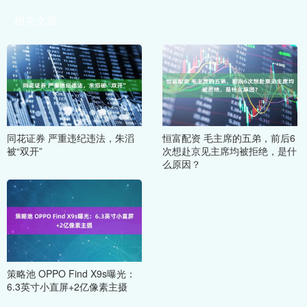
相关文章
同花证券 严重违纪违法，朱滔
恒富配资 毛主席的五弟，前后6
被“双开”
次想赴京见主席均被拒绝，是什
么原因？
策略池 OPPO Find X9s曝光：
6.3英寸小直屏+2亿像素主摄