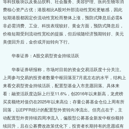
等科技板块以及食品饮料、社会服务、美容护理、医药生物等消
费核心资产占优；港股相比A股对外部流动性宽松更敏感，因此
短期港股都因定价流动性宽松而整体上涨，预防式降息后必需&
非必需消费、工业、科技表现较好。黄金方面，预防式降息后，
价格短期受到流动性宽松的提振，但后续随经济预期转好、美元
美债回升后，金价或开始转向下行。
华泰证券：A股交易型资金持续活跃
华泰证券研报称，市场对目前的资金交易活跃度十分关注。
上周参与交易的投资者数量中枢回落至7月底左右的水平，结构上
来看交易型资金持续活跃，配置型基金入市意愿回落。具体来
看：融资活跃度边际上行至11.6%，创2016年以来新高，龙虎榜
买卖额绝对值仍在2025年以来高位；存量公募基金仓位上周有所
回落，以EPFR统计的配置型外资转向净流出。但亮点在于，主
动配置型外资持续四周净流入，偏股型公募基金新发中枢份额持
续回升，且在公募费改政策优化下，投资者长期持有的意愿或有