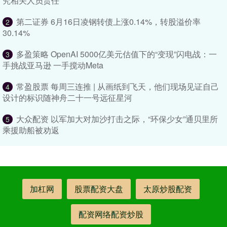
究相关人员责任
第二证券 6月16日凌钢转债上涨0.14%，转股溢价率
2
30.14%
多盈策略 OpenAI 5000亿美元估值下的“变现”闪电战：一
3
手挑战亚马逊 一手搅动Meta
常盈股票 每周三连推 | 从画纸到飞天，他们现场见证自己
4
设计的标识随神舟二十一号远征星河
大众配资 以军加大对加沙打击之际，“环保少女”通贝里所
5
乘援助船被劝返
加杠网
股票配资大盘
太原炒股配资
配资网络配资炒股