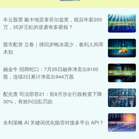
丰云股票 戴卡地亚拿菲尔兹奖，税后年薪200
万，35岁王虹的逆袭有多硬核？
股市配资 立春｜律回岁晚冰霜少，春到人间草
木知
融金牛 招商蛇口：7月25日融券净卖出8100
股，连续3日累计净卖出944万股
配先查 司法部答21：前8月涉企行政检查下降
30%，有效纠治乱罚款
永利策略 AI 关键词优化能否对接多平台 API？