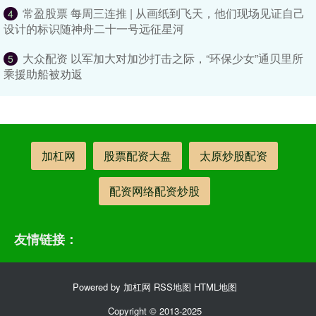
常盈股票 每周三连推 | 从画纸到飞天，他们现场见证自己
4
设计的标识随神舟二十一号远征星河
大众配资 以军加大对加沙打击之际，“环保少女”通贝里所
5
乘援助船被劝返
加杠网
股票配资大盘
太原炒股配资
配资网络配资炒股
友情链接：
Powered by
加杠网
RSS地图
HTML地图
Copyright
© 2013-2025