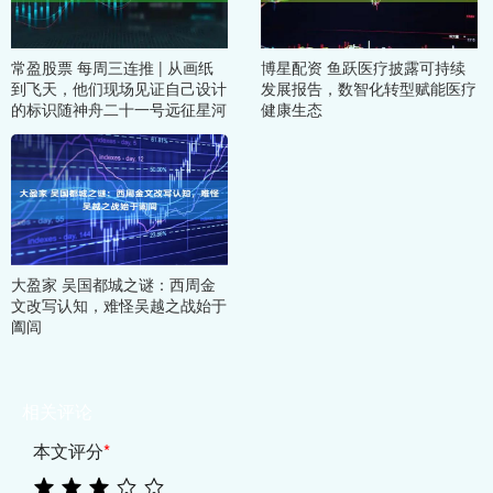
常盈股票 每周三连推 | 从画纸
博星配资 鱼跃医疗披露可持续
到飞天，他们现场见证自己设计
发展报告，数智化转型赋能医疗
的标识随神舟二十一号远征星河
健康生态
大盈家 吴国都城之谜：西周金
文改写认知，难怪吴越之战始于
阖闾
相关评论
本文评分
*