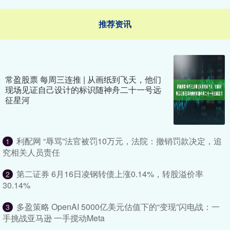
推荐资讯
常盈股票 每周三连推 | 从画纸到飞天，他们
现场见证自己设计的标识随神舟二十一号远
征星河
利配网 “辱骂”法官被罚10万元，法院：撤销罚款决定，追
1
究相关人员责任
第二证券 6月16日凌钢转债上涨0.14%，转股溢价率
2
30.14%
多盈策略 OpenAI 5000亿美元估值下的“变现”闪电战：一
3
手挑战亚马逊 一手搅动Meta