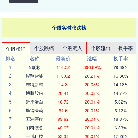
个股实时涨跌榜
个股跌幅
个股流入
个股流出
换手率
个股涨幅
排名
名称
最新价
涨幅
换手率
1
N展芯
116.52
396.89%
79.39%
2
锐翔智能
110.02
20.21%
16.80%
3
志特新材
14.8
20.03%
14.18%
4
博腾股份
20.44
20.02%
14.77%
5
近岸蛋白
46.72
20.01%
5.62%
6
毕得医药
61.6
20.01%
6.12%
7
五洲医疗
83.62
20.01%
18.37%
8
耐科装备
49.67
20.01%
6.83%
9
一博科技
53.33
20.01%
17.26%