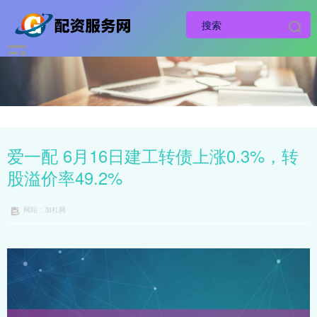
爱一配 6月16日建工转债上涨0.3%，转
股溢价率49.2%
网站：加杠网