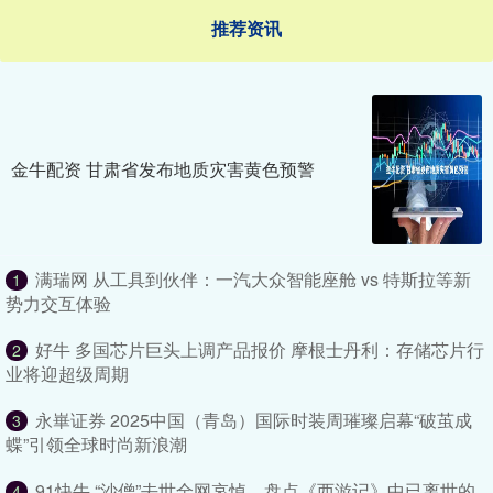
推荐资讯
金牛配资 甘肃省发布地质灾害黄色预警
满瑞网 从工具到伙伴：一汽大众智能座舱 vs 特斯拉等新
1
势力交互体验
好牛 多国芯片巨头上调产品报价 摩根士丹利：存储芯片行
2
业将迎超级周期
永崋证券 2025中国（青岛）国际时装周璀璨启幕“破茧成
3
蝶”引领全球时尚新浪潮
91快牛 “沙僧”去世全网哀悼，盘点《西游记》中已离世的
4