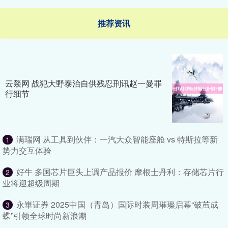
推荐资讯
云燚网 战犯大野泰治自供残忍刑讯赵一曼罪
行细节
满瑞网 从工具到伙伴：一汽大众智能座舱 vs 特斯拉等新
1
势力交互体验
好牛 多国芯片巨头上调产品报价 摩根士丹利：存储芯片行
2
业将迎超级周期
永崋证券 2025中国（青岛）国际时装周璀璨启幕“破茧成
3
蝶”引领全球时尚新浪潮