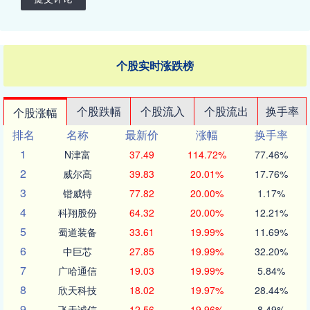
个股实时涨跌榜
个股跌幅
个股流入
个股流出
换手率
个股涨幅
排名
名称
最新价
涨幅
换手率
1
N津富
37.49
114.72%
77.46%
2
威尔高
39.83
20.01%
17.76%
3
锴威特
77.82
20.00%
1.17%
4
科翔股份
64.32
20.00%
12.21%
5
蜀道装备
33.61
19.99%
11.69%
6
中巨芯
27.85
19.99%
32.20%
7
广哈通信
19.03
19.99%
5.84%
8
欣天科技
18.02
19.97%
28.44%
9
飞天诚信
12.56
19.96%
8.49%