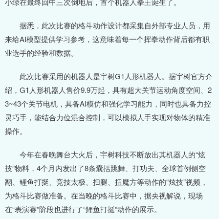
小绿在最终回中三次倒地后，首个机器人拳王诞生了。
据悉，此次比赛的格斗动作设计都采集自外部专业人员，用
来给AI模型提供学习参考，这意味着每一个挥拳动作背后都有职
业选手的经验和数据。
此次比赛采用的机器人是宇树G1人形机器人。据宇树官方介
绍，G1人形机器人售价9.9万起，具有超大关节运动角度空间、2
3~43个关节电机，具备AI模仿和强化学习能力，同时也具备力控
灵巧手，能结合力位混合控制，可以模拟人手实现对物体的精准
操作。
今年在春晚舞台大火后，宇树科技不断放出其机器人的“炫
技”物料，4个月内发出了8条囊括跳舞、打功夫、全球首例侧空
翻、鲤鱼打挺、竞技太极、扫腿、扭魔方等动作的“炫技”视频，
为格斗比赛做准备。在当晚的格斗比赛中，据央视解说，现场
在“表演赛”阶段也进行了“鲤鱼打挺”动作的展示。