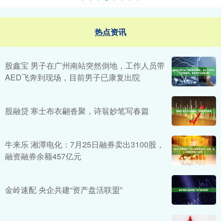
热点资讯
股鑫宝 男子在广州南站突然倒地，工作人员带
AED飞奔到现场，目前男子已康复出院
股融贷 寒士布衣翩沓聚，诗翁妙笔写春篇
牛来乐 湘潭电化：7月25日融券卖出3100股，
融资融券余额457亿元
金岭速配 央企共建“资产盘活联盟”