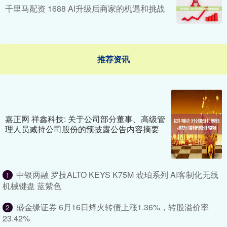
千里马配资 1688 AI升级后商家的机遇和挑战
推荐资讯
嘉正网 祥鑫科技: 关于公司部分董事、高级管
理人员减持公司股份的预披露公告内容摘要
中银两融 罗技ALTO KEYS K75M 琥珀系列 AI客制化无线
1
机械键盘 蓝紫色
盛金缘证券 6月16日烽火转债上涨1.36%，转股溢价率
2
23.42%