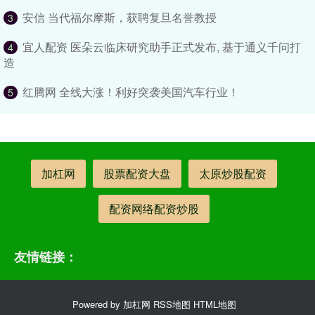
安信 当代福尔摩斯，获聘复旦名誉教授
3
宜人配资 医朵云临床研究助手正式发布, 基于通义千问打
4
造
红腾网 全线大涨！利好突袭美国汽车行业！
5
加杠网
股票配资大盘
太原炒股配资
配资网络配资炒股
友情链接：
Powered by
加杠网
RSS地图
HTML地图