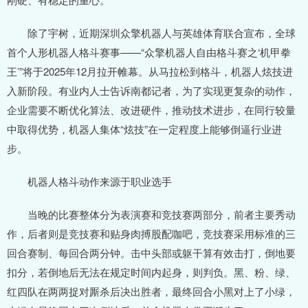
除了宇树，近期深圳众擎机器人与英雄体育联合宣布，全球
首个人形机器人格斗赛事——“众擎机器人自由格斗赛之‘机甲拳
王’”将于2025年12月拉开帷幕。从马拉松到格斗，机器人炫技进
入新阶段。有业内人士告诉南都记者，为了实现更复杂的动作，
企业需要不断优化算法、改进硬件，推动技术进步，在同行较量
中取得优势，机器人集体“炫技”在一定程度上能够倒逼行业进
步。
机器人格斗动作来源于职业选手
当晚的比赛整体分为表演赛和竞技赛两部分，前者主要秀动
作，后者则是竞技赛和贴身肉搏股配咖吧，竞技赛采用标准的三
回合赛制、每回合两分钟。击中头部或躯干算有效击打，倒地要
扣分，若倒地后无法在规定时间内起身，则判负。黑、粉、绿、
红四队在两两捉对厮杀后决出胜者，最终回合小黑对上了小绿，