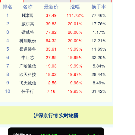
排名
名称
最新价
涨幅
换手率
1
N津富
37.49
114.72%
77.46%
2
威尔高
39.83
20.01%
17.76%
3
锴威特
77.82
20.00%
1.17%
4
科翔股份
64.32
20.00%
12.21%
5
蜀道装备
33.61
19.99%
11.69%
6
中巨芯
27.85
19.99%
32.20%
7
广哈通信
19.03
19.99%
5.84%
8
欣天科技
18.02
19.97%
28.44%
9
飞天诚信
12.56
19.96%
8.49%
10
任子行
7.16
19.93%
31.42%
沪深京行情 实时轮播