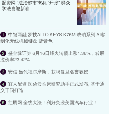
配资网 “法治超市”热闹“开张” 群众
学法喜迎新春
中银两融 罗技ALTO KEYS K75M 琥珀系列 AI客
1
制化无线机械键盘 蓝紫色
盛金缘证券 6月16日烽火转债上涨1.36%，转股
2
溢价率23.42%
安信 当代福尔摩斯，获聘复旦名誉教授
3
宜人配资 医朵云临床研究助手正式发布, 基于通
4
义千问打造
红腾网 全线大涨！利好突袭美国汽车行业！
5