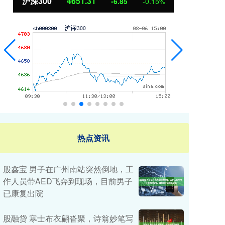
北证50
1122.88
创
3.42
0.30%
热点资讯
股鑫宝 男子在广州南站突然倒地，工
作人员带AED飞奔到现场，目前男子
已康复出院
股融贷 寒士布衣翩沓聚，诗翁妙笔写