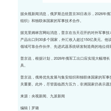
深证成指
14110.12
.92
0.57%
-34.08
-0
据央视新闻消息，俄罗斯总统普京30日表示，2026
组织）和独联体国家的军事技术合作。
据克里姆林宫网站消息，普京在当天召开的对外军事技
产品出口到30多个国家，外汇收入超过150亿美元。
领域可靠合作伙伴、先进武器系统研发制造商的地位得
普京说，根据计划，2026年俄军工出口应实现大幅增
具。
普京说，俄将优先发展与集安组织和独联体国家的军事
关重要。此外，尽管面临西方压力，非洲国家仍表示愿
来源：央视新闻、九派新闻
编辑丨罗璐