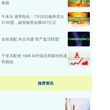
春篇
牛来乐 湘潭电化：7月25日融券卖出
3100股，融资融券余额457亿元
金岭速配 央企共建“资产盘活联盟”
千里马配资 1688 AI升级后商家的机遇
和挑战
推荐资讯