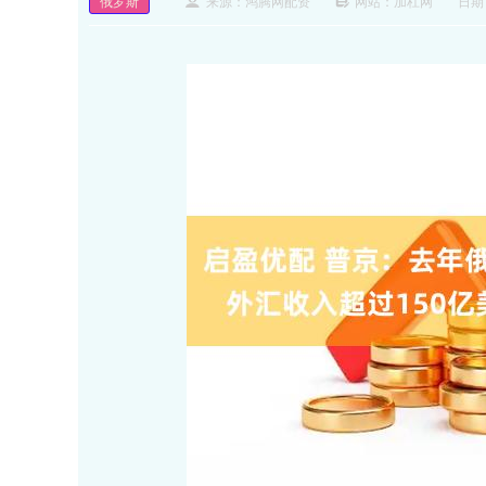
俄罗斯
来源：鸿腾网配资
网站：加杠网
日期：