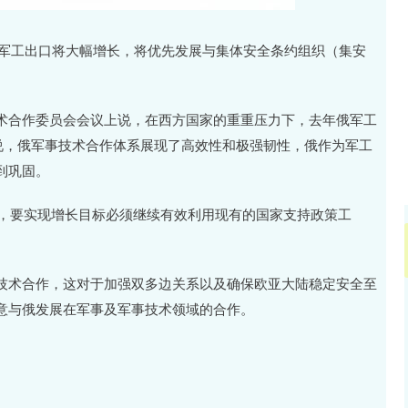
沪深300
4651.31
.24%
-6.85
-0.15%
年俄军工出口将大幅增长，将优先发展与集体安全条约组织（集安
术合作委员会会议上说，在西方国家的重重压力下，去年俄军工
他说，俄军事技术合作体系展现了高效性和极强韧性，俄作为军工
到巩固。
长，要实现增长目标必须继续有效利用现有的国家支持政策工
技术合作，这对于加强双多边关系以及确保欧亚大陆稳定安全至
意与俄发展在军事及军事技术领域的合作。