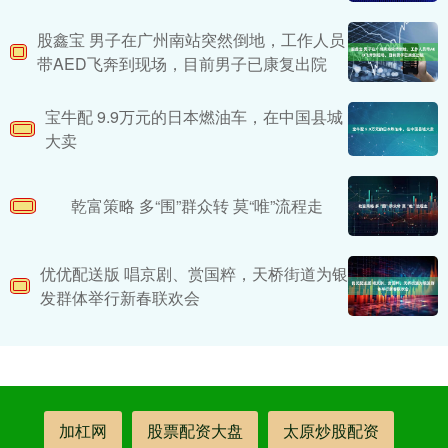
股鑫宝 男子在广州南站突然倒地，工作人员
带AED飞奔到现场，目前男子已康复出院
宝牛配 9.9万元的日本燃油车，在中国县城
大卖
乾富策略 多“围”群众转 莫“唯”流程走
优优配送版 唱京剧、赏国粹，天桥街道为银
发群体举行新春联欢会
加杠网
股票配资大盘
太原炒股配资