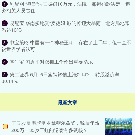
利配网 “辱骂”法官被罚10万元，法院：撤销罚款决定，追
1
究相关人员责任
易配宝 华南多地受“麦德姆”影响将迎大暴雨，北方局地降
2
温达16℃
申宝策略 中国有一个神秘王朝，存在了上千年，但一直不
3
被世界学者认可
掌牛宝 习近平对双拥工作作出重要指示
4
第二证券 6月16日凌钢转债上涨0.14%，转股溢价率
5
30.14%
最新文章
丰云股票 戴卡地亚拿菲尔兹奖，税后年薪
200万，35岁王虹的逆袭有多硬核？