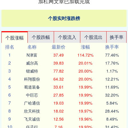
加杠网文章已加载完成
个股实时涨跌榜
个股跌幅
个股流入
个股流出
换手率
个股涨幅
排名
名称
最新价
涨幅
换手率
1
N津富
37.49
114.72%
77.46%
2
威尔高
39.83
20.01%
17.76%
3
锴威特
77.82
20.00%
1.17%
4
科翔股份
64.32
20.00%
12.21%
5
蜀道装备
33.61
19.99%
11.69%
6
中巨芯
27.85
19.99%
32.20%
7
广哈通信
19.03
19.99%
5.84%
8
欣天科技
18.02
19.97%
28.44%
9
飞天诚信
12.56
19.96%
8.49%
10
任子行
7.16
19.93%
31.42%