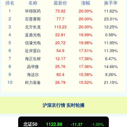
排名
名称
最新价
涨幅
换手率
1
毕得医药
73.92
20.00%
11.62%
2
百普赛斯
77.7
20.00%
23.31%
3
北方长龙
113.23
20.00%
12.25%
4
蓝盾光电
22.81
19.99%
0.58%
5
信濠光电
20.72
19.98%
11.95%
6
近岸蛋白
54.9
17.51%
11.39%
7
海正生材
12.17
17.36%
6.47%
8
晶华微
25.76
17.36%
14.66%
9
海达尔
82.4
15.58%
9.26%
10
科力装备
26.79
15.52%
21.15%
沪深京行情 实时轮播
北证50
1122.88
-11.37
-1.00%