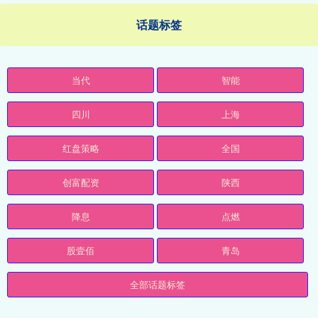
话题标签
当代
智能
四川
上海
红盘策略
全国
创富配资
陕西
降息
点燃
股壹佰
青岛
全部话题标签