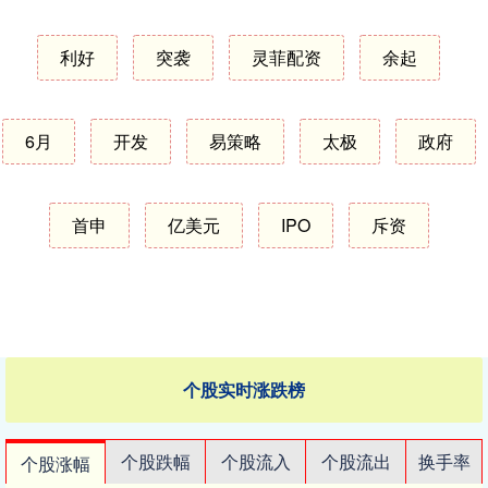
利好
突袭
灵菲配资
余起
6月
开发
易策略
太极
政府
首申
亿美元
IPO
斥资
个股实时涨跌榜
个股跌幅
个股流入
个股流出
换手率
个股涨幅