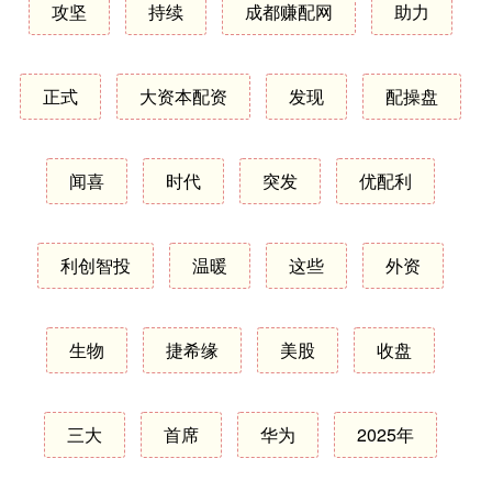
攻坚
持续
成都赚配网
助力
正式
大资本配资
发现
配操盘
闻喜
时代
突发
优配利
利创智投
温暖
这些
外资
生物
捷希缘
美股
收盘
三大
首席
华为
2025年