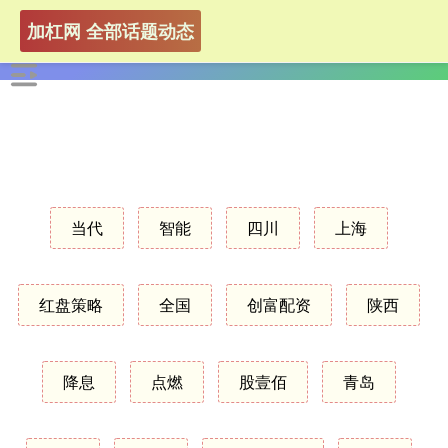
加杠网 全部话题动态
当代
智能
四川
上海
红盘策略
全国
创富配资
陕西
降息
点燃
股壹佰
青岛