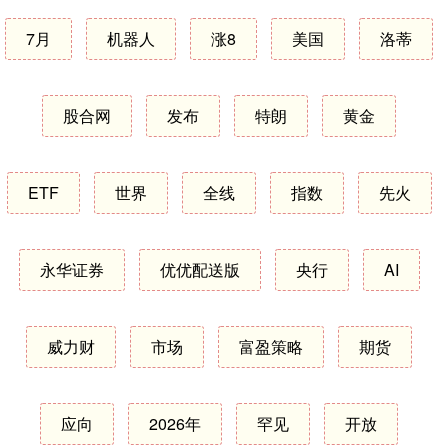
7月
机器人
涨8
美国
洛蒂
股合网
发布
特朗
黄金
ETF
世界
全线
指数
先火
永华证券
优优配送版
央行
AI
威力财
市场
富盈策略
期货
应向
2026年
罕见
开放