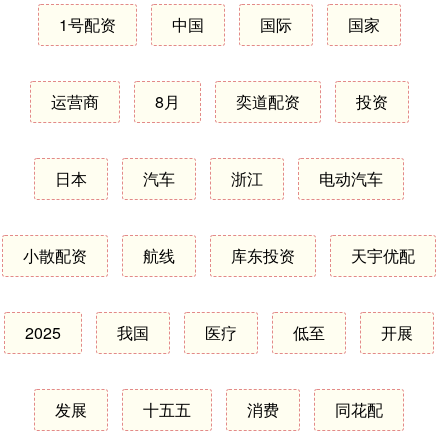
1号配资
中国
国际
国家
运营商
8月
奕道配资
投资
日本
汽车
浙江
电动汽车
小散配资
航线
库东投资
天宇优配
2025
我国
医疗
低至
开展
发展
十五五
消费
同花配