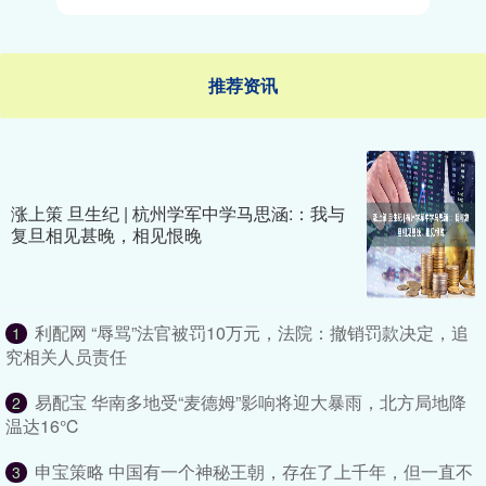
推荐资讯
涨上策 旦生纪 | 杭州学军中学马思涵:：我与
复旦相见甚晚，相见恨晚
利配网 “辱骂”法官被罚10万元，法院：撤销罚款决定，追
1
究相关人员责任
易配宝 华南多地受“麦德姆”影响将迎大暴雨，北方局地降
2
温达16℃
申宝策略 中国有一个神秘王朝，存在了上千年，但一直不
3