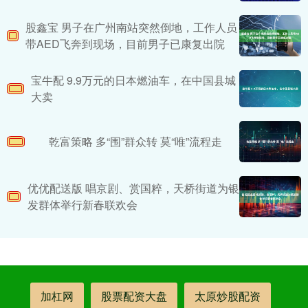
股鑫宝 男子在广州南站突然倒地，工作人员
带AED飞奔到现场，目前男子已康复出院
宝牛配 9.9万元的日本燃油车，在中国县城
大卖
乾富策略 多“围”群众转 莫“唯”流程走
优优配送版 唱京剧、赏国粹，天桥街道为银
发群体举行新春联欢会
加杠网
股票配资大盘
太原炒股配资