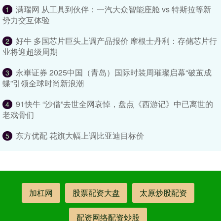
满瑞网 从工具到伙伴：一汽大众智能座舱 vs 特斯拉等新
1
势力交互体验
好牛 多国芯片巨头上调产品报价 摩根士丹利：存储芯片行
2
业将迎超级周期
永崋证券 2025中国（青岛）国际时装周璀璨启幕“破茧成
3
蝶”引领全球时尚新浪潮
91快牛 “沙僧”去世全网哀悼，盘点《西游记》中已离世的
4
老戏骨们
东方优配 花旗大幅上调比亚迪目标价
5
加杠网
股票配资大盘
太原炒股配资
配资网络配资炒股