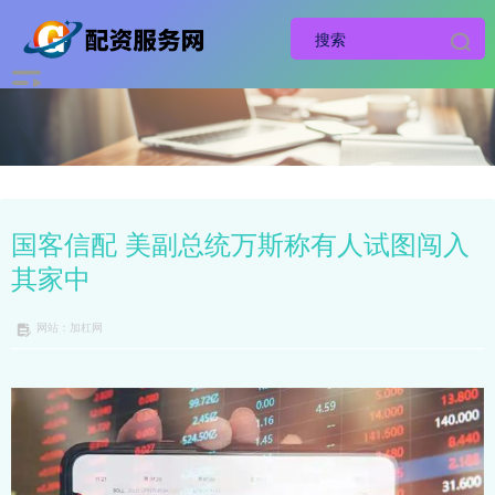
国客信配 美副总统万斯称有人试图闯入
其家中
网站：加杠网