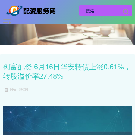
创富配资 6月16日华安转债上涨0.61%，
转股溢价率27.48%
网站：加杠网