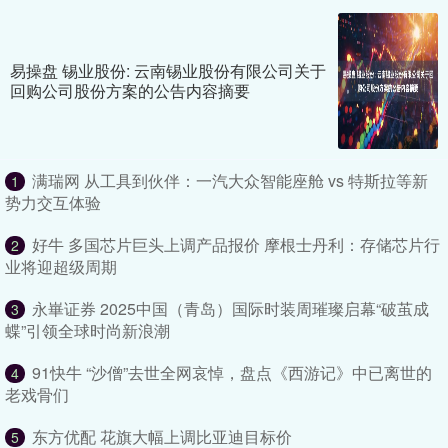
易操盘 锡业股份: 云南锡业股份有限公司关于
回购公司股份方案的公告内容摘要
满瑞网 从工具到伙伴：一汽大众智能座舱 vs 特斯拉等新
1
势力交互体验
好牛 多国芯片巨头上调产品报价 摩根士丹利：存储芯片行
2
业将迎超级周期
永崋证券 2025中国（青岛）国际时装周璀璨启幕“破茧成
3
蝶”引领全球时尚新浪潮
91快牛 “沙僧”去世全网哀悼，盘点《西游记》中已离世的
4
老戏骨们
东方优配 花旗大幅上调比亚迪目标价
5