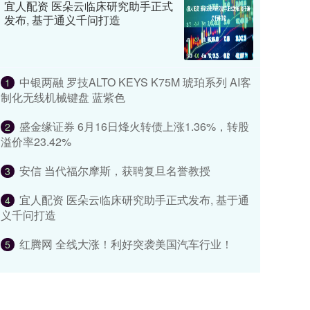
宜人配资 医朵云临床研究助手正式
发布, 基于通义千问打造
中银两融 罗技ALTO KEYS K75M 琥珀系列 AI客
1
制化无线机械键盘 蓝紫色
盛金缘证券 6月16日烽火转债上涨1.36%，转股
2
溢价率23.42%
安信 当代福尔摩斯，获聘复旦名誉教授
3
宜人配资 医朵云临床研究助手正式发布, 基于通
4
义千问打造
红腾网 全线大涨！利好突袭美国汽车行业！
5