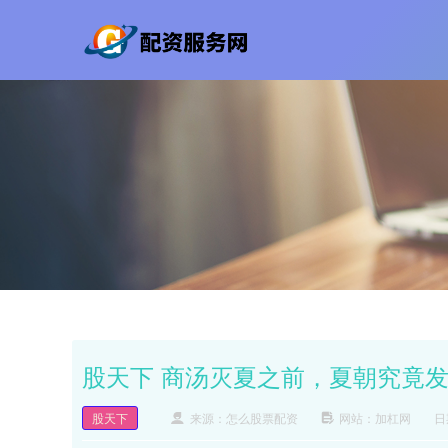
股天下 商汤灭夏之前，夏朝究竟
股天下
来源：怎么股票配资
网站：加杠网
日期