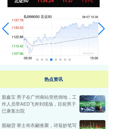
北证50
1134.24
创
11.37
1.01%
热点资讯
股鑫宝 男子在广州南站突然倒地，工
作人员带AED飞奔到现场，目前男子
已康复出院
股融贷 寒士布衣翩沓聚，诗翁妙笔写