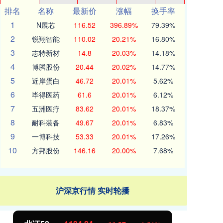
排名
名称
最新价
涨幅
换手率
1
N展芯
116.52
396.89%
79.39%
2
锐翔智能
110.02
20.21%
16.80%
3
志特新材
14.8
20.03%
14.18%
4
博腾股份
20.44
20.02%
14.77%
5
近岸蛋白
46.72
20.01%
5.62%
6
毕得医药
61.6
20.01%
6.12%
7
五洲医疗
83.62
20.01%
18.37%
8
耐科装备
49.67
20.01%
6.83%
9
一博科技
53.33
20.01%
17.26%
10
方邦股份
146.16
20.00%
7.68%
沪深京行情 实时轮播