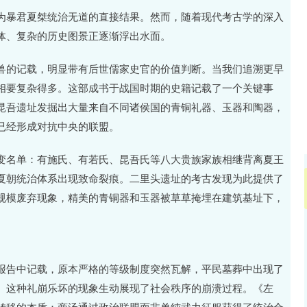
沪深300
4694.44
.42%
43.13
0.93%
为暴君夏桀统治无道的直接结果。然而，随着现代考古学的深入
体、复杂的历史图景正逐渐浮出水面。
兽的记载，明显带有后世儒家史官的价值判断。当我们追溯更早
相要复杂得多。这部成书于战国时期的史籍记载了一个关键事
昆吾遗址发掘出大量来自不同诸侯国的青铜礼器、玉器和陶器，
已经形成对抗中央的联盟。
变名单：有施氏、有若氏、昆吾氏等八大贵族家族相继背离夏王
夏朝统治体系出现致命裂痕。二里头遗址的考古发现为此提供了
规模废弃现象，精美的青铜器和玉器被草草掩埋在建筑基址下，
报告中记载，原本严格的等级制度突然瓦解，平民墓葬中出现了
。这种礼崩乐坏的现象生动展现了社会秩序的崩溃过程。《左
转移的本质：商汤通过政治联盟而非单纯武力征服获得了统治合