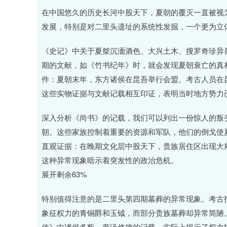
深证成指
14311.01
.68
1.02%
200.89
1
在中国悠久的历史长河中股天下，夏朝的覆灭一直被视
发展，特别是对二里头遗址的系统性发掘，一个更为立
《史记》中关于夏桀沉湎酒色、大兴土木、搜罗奇珍异
期的文献，如《竹书纪年》时，就会发现夏朝衰亡的真
件：夏朝末年，东方诸侯在昆吾举行会盟。考古人员在
这些实物证据与文献记载相互印证，表明当时地方势力
深入分析《尚书》的记载，我们可以列出一份惊人的叛
朝。这些家族控制着重要的资源和军队，他们的倒戈使
直观证据：在晚期文化层中股天下，贵族居住区出现大
这种异常现象暗示着突发性的政治危机。
展开剩余63%
特别值得注意的是二里头第四期墓葬的异常现象。考古
象征权力的青铜爵和玉钺，而部分贵族墓葬却异常简陋
传》中诸侯多叛，商汤修德的记载，实际上揭示了权力