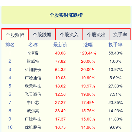
个股实时涨跌榜
个股跌幅
个股流入
个股流出
换手率
个股涨幅
排名
名称
最新价
涨幅
换手率
1
N津富
40.06
129.44%
58.40%
2
锴威特
77.82
20.00%
1.00%
3
科翔股份
64.32
20.00%
10.97%
4
广哈通信
19.03
19.99%
5.62%
5
欣天科技
18.02
19.97%
27.33%
6
飞天诚信
12.56
19.96%
7.31%
7
中巨芯
27.27
17.49%
23.85%
8
威尔高
38.42
15.76%
14.23%
9
广脉科技
17.37
15.03%
11.80%
10
优机股份
16.75
14.96%
9.69%