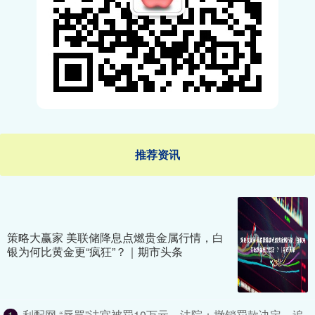
推荐资讯
策略大赢家 美联储降息点燃贵金属行情，白
银为何比黄金更“疯狂”？｜期市头条
利配网 “辱骂”法官被罚10万元，法院：撤销罚款决定，追