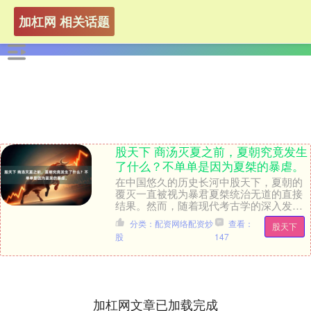
加杠网 相关话题
股天下 商汤灭夏之前，夏朝究竟发生
了什么？不单单是因为夏桀的暴虐。
在中国悠久的历史长河中股天下，夏朝的
覆灭一直被视为暴君夏桀统治无道的直接
结果。然而，随着现代考古学的深入发
展，特别是对二里头遗址的系统性发掘，
分类：配资网络配资炒
查看：
股天下
一个更为立体、复杂....
股
147
加杠网文章已加载完成