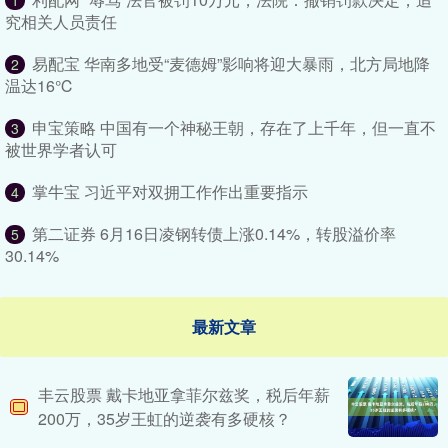
1
究相关人员责任
易配宝 华南多地受“麦德姆”影响将迎大暴雨，北方局地降
2
温达16℃
申宝策略 中国有一个神秘王朝，存在了上千年，但一直不
3
被世界学者认可
掌牛宝 习近平对双拥工作作出重要指示
4
第二证券 6月16日凌钢转债上涨0.14%，转股溢价率
5
30.14%
最新文章
丰云股票 戴卡地亚拿菲尔兹奖，税后年薪
200万，35岁王虹的逆袭有多硬核？