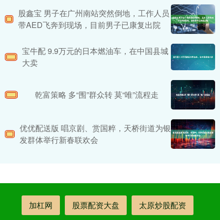
股鑫宝 男子在广州南站突然倒地，工作人员
带AED飞奔到现场，目前男子已康复出院
宝牛配 9.9万元的日本燃油车，在中国县城
大卖
乾富策略 多“围”群众转 莫“唯”流程走
优优配送版 唱京剧、赏国粹，天桥街道为银
发群体举行新春联欢会
加杠网
股票配资大盘
太原炒股配资