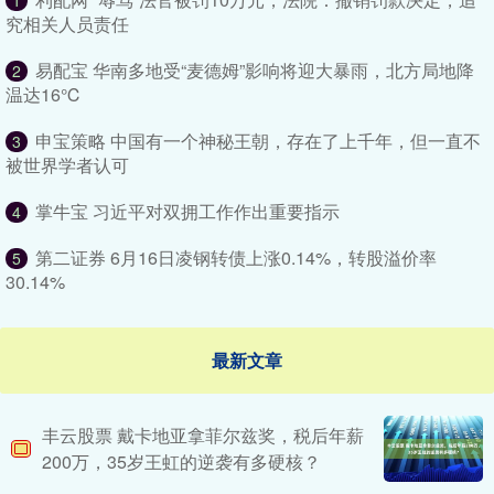
1
究相关人员责任
易配宝 华南多地受“麦德姆”影响将迎大暴雨，北方局地降
2
温达16℃
申宝策略 中国有一个神秘王朝，存在了上千年，但一直不
3
被世界学者认可
掌牛宝 习近平对双拥工作作出重要指示
4
第二证券 6月16日凌钢转债上涨0.14%，转股溢价率
5
30.14%
最新文章
丰云股票 戴卡地亚拿菲尔兹奖，税后年薪
200万，35岁王虹的逆袭有多硬核？