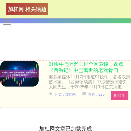
加杠网 相关话题
91快牛 “沙僧”去世全网哀悼，盘点
《西游记》中已离世的老戏骨们
据多家媒体11月7日报道91快牛，著名表演
艺术家、《西游记续集》中沙僧扮演者刘
大刚先生，于2025年11月3日在京病逝。
\n 刘大刚在成为影视剧演员前是戏曲演....
分类：加杠网
查看：225
91快牛
加杠网文章已加载完成