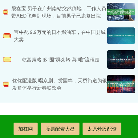
股鑫宝 男子在广州南站突然倒地，工作人员
带AED飞奔到现场，目前男子已康复出院
宝牛配 9.9万元的日本燃油车，在中国县城
大卖
乾富策略 多“围”群众转 莫“唯”流程走
优优配送版 唱京剧、赏国粹，天桥街道为银
发群体举行新春联欢会
加杠网
股票配资大盘
太原炒股配资