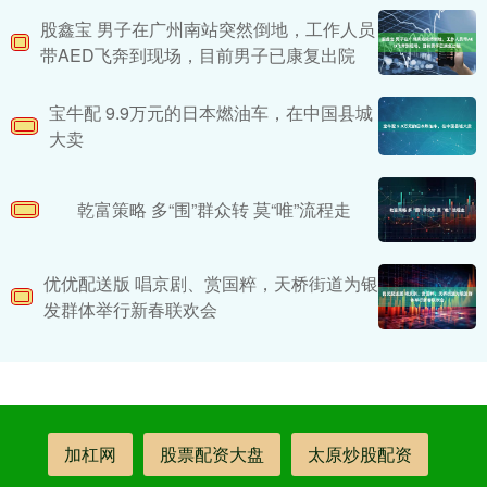
股鑫宝 男子在广州南站突然倒地，工作人员
带AED飞奔到现场，目前男子已康复出院
宝牛配 9.9万元的日本燃油车，在中国县城
大卖
乾富策略 多“围”群众转 莫“唯”流程走
优优配送版 唱京剧、赏国粹，天桥街道为银
发群体举行新春联欢会
加杠网
股票配资大盘
太原炒股配资