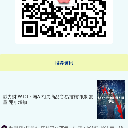
推荐资讯
威力财 WTO：与AI相关商品贸易措施“限制数
量”逐年增加
利配网 “辱骂”法官被罚10万元，法院：撤销罚款决定，追