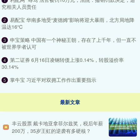
1
究相关人员责任
易配宝 华南多地受“麦德姆”影响将迎大暴雨，北方局地降
2
温达16℃
申宝策略 中国有一个神秘王朝，存在了上千年，但一直不
3
被世界学者认可
第二证券 6月16日凌钢转债上涨0.14%，转股溢价率
4
30.14%
掌牛宝 习近平对双拥工作作出重要指示
5
最新文章
丰云股票 戴卡地亚拿菲尔兹奖，税后年薪
200万，35岁王虹的逆袭有多硬核？