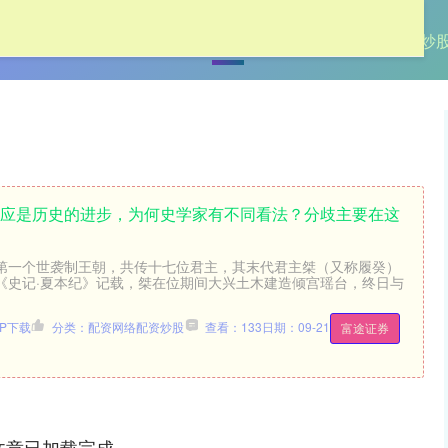
首页
加杠网
股票配资大盘
太原炒
夏应是历史的进步，为何史学家有不同看法？分歧主要在这
第一个世袭制王朝，共传十七位君主，其末代君主桀（又称履癸）
《史记·夏本纪》记载，桀在位期间大兴土木建造倾宫瑶台，终日与
P下载
分类：配资网络配资炒股
查看：133
日期：09-21
富途证券
文章已加载完成