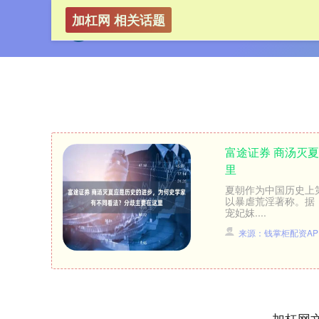
加杠网 相关话题
富途证券 商汤灭
里
夏朝作为中国历史上
以暴虐荒淫著称。据
宠妃妺....
来源：钱掌柜配资AP
加杠网