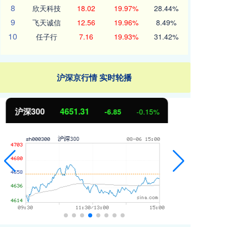
8
欣天科技
18.02
19.97%
28.44%
9
飞天诚信
12.56
19.96%
8.49%
10
任子行
7.16
19.93%
31.42%
沪深京行情 实时轮播
北证50
1122.88
创
3.42
0.30%