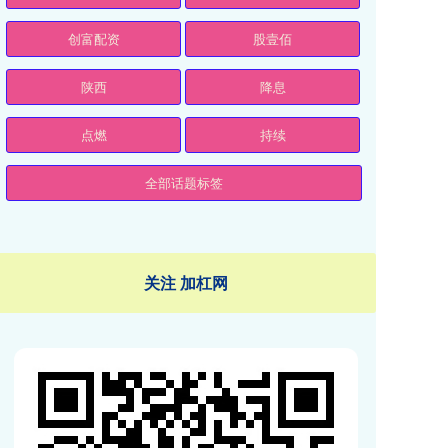
创富配资
股壹佰
陕西
降息
点燃
持续
全部话题标签
关注 加杠网