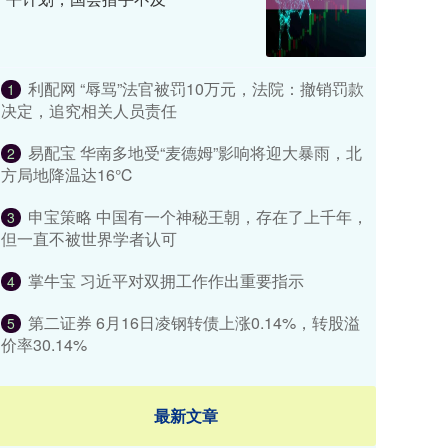
利配网 “辱骂”法官被罚10万元，法院：撤销罚款
1
决定，追究相关人员责任
易配宝 华南多地受“麦德姆”影响将迎大暴雨，北
2
方局地降温达16℃
申宝策略 中国有一个神秘王朝，存在了上千年，
3
但一直不被世界学者认可
掌牛宝 习近平对双拥工作作出重要指示
4
第二证券 6月16日凌钢转债上涨0.14%，转股溢
5
价率30.14%
最新文章