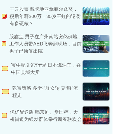
丰云股票 戴卡地亚拿菲尔兹奖，
税后年薪200万，35岁王虹的逆袭
有多硬核？
股鑫宝 男子在广州南站突然倒地，
工作人员带AED飞奔到现场，目前
男子已康复出院
宝牛配 9.9万元的日本燃油车，在
中国县城大卖
乾富策略 多“围”群众转 莫“唯”流
程走
优优配送版 唱京剧、赏国粹，天
桥街道为银发群体举行新春联欢会