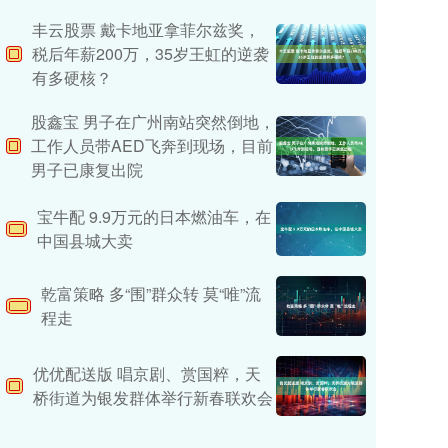
丰云股票 戴卡地亚拿菲尔兹奖，
税后年薪200万，35岁王虹的逆袭
有多硬核？
股鑫宝 男子在广州南站突然倒地，
工作人员带AED飞奔到现场，目前
男子已康复出院
宝牛配 9.9万元的日本燃油车，在
中国县城大卖
乾富策略 多“围”群众转 莫“唯”流
程走
优优配送版 唱京剧、赏国粹，天
桥街道为银发群体举行新春联欢会