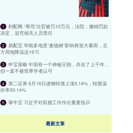
利配网 “辱骂”法官被罚10万元，法院：撤销罚款
1
决定，追究相关人员责任
易配宝 华南多地受“麦德姆”影响将迎大暴雨，北
2
方局地降温达16℃
申宝策略 中国有一个神秘王朝，存在了上千年，
3
但一直不被世界学者认可
第二证券 6月16日凌钢转债上涨0.14%，转股溢
4
价率30.14%
掌牛宝 习近平对双拥工作作出重要指示
5
最新文章