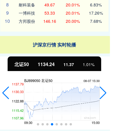
8
耐科装备
49.67
20.01%
6.83%
9
一博科技
53.33
20.01%
17.26%
10
方邦股份
146.16
20.00%
7.68%
沪深京行情 实时轮播
北证50
1134.24
创
11.37
1.01%