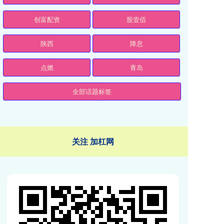
创富配资
股壹佰
陕西
降息
点燃
青岛
全部话题标签
关注 加杠网