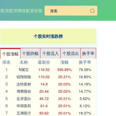
股配资
配资网络配资炒股
个股实时涨跌榜
个股跌幅
个股流入
个股流出
换手率
个股涨幅
排名
名称
最新价
涨幅
换手率
1
N展芯
116.52
396.89%
79.39%
2
锐翔智能
110.02
20.21%
16.80%
3
志特新材
14.8
20.03%
14.18%
4
博腾股份
20.44
20.02%
14.77%
5
近岸蛋白
46.72
20.01%
5.62%
6
毕得医药
61.6
20.01%
6.12%
7
五洲医疗
83.62
20.01%
18.37%