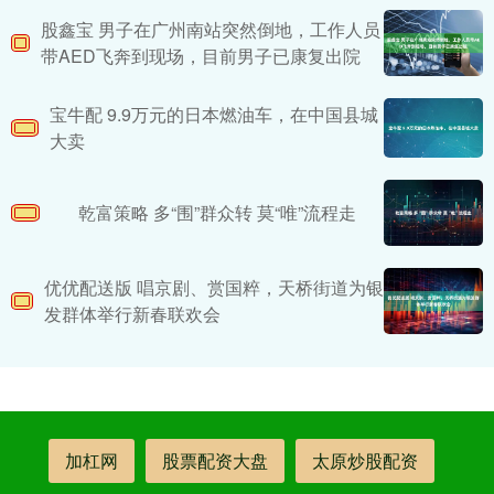
股鑫宝 男子在广州南站突然倒地，工作人员
带AED飞奔到现场，目前男子已康复出院
宝牛配 9.9万元的日本燃油车，在中国县城
大卖
乾富策略 多“围”群众转 莫“唯”流程走
优优配送版 唱京剧、赏国粹，天桥街道为银
发群体举行新春联欢会
加杠网
股票配资大盘
太原炒股配资