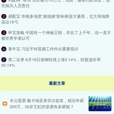
1
究相关人员责任
易配宝 华南多地受“麦德姆”影响将迎大暴雨，北方局地降
2
温达16℃
申宝策略 中国有一个神秘王朝，存在了上千年，但一直不
3
被世界学者认可
掌牛宝 习近平对双拥工作作出重要指示
4
第二证券 6月16日凌钢转债上涨0.14%，转股溢价率
5
30.14%
最新文章
丰云股票 戴卡地亚拿菲尔兹奖，税后年薪
200万，35岁王虹的逆袭有多硬核？