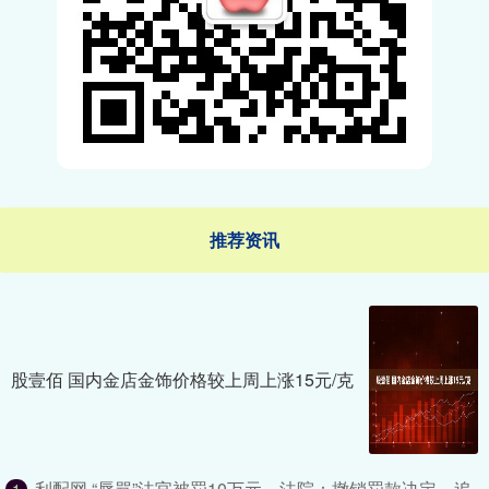
推荐资讯
股壹佰 国内金店金饰价格较上周上涨15元/克
利配网 “辱骂”法官被罚10万元，法院：撤销罚款决定，追