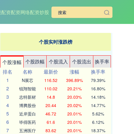
股配资
配资网络配资炒股
个股实时涨跌榜
个股跌幅
个股流入
个股流出
换手率
个股涨幅
排名
名称
最新价
涨幅
换手率
1
N展芯
116.52
396.89%
79.39%
2
锐翔智能
110.02
20.21%
16.80%
3
志特新材
14.8
20.03%
14.18%
4
博腾股份
20.44
20.02%
14.77%
5
近岸蛋白
46.72
20.01%
5.62%
6
毕得医药
61.6
20.01%
6.12%
7
五洲医疗
83.62
20.01%
18.37%