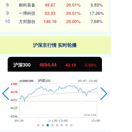
8
耐科装备
49.67
20.01%
6.83%
9
一博科技
53.33
20.01%
17.26%
10
方邦股份
146.16
20.00%
7.68%
沪深京行情 实时轮播
北证50
1134.24
创
11.37
1.01%