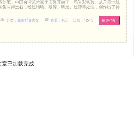
睿信配，中国台湾艺术家李庆隆开始了一场岩彩实验。从丹霞地貌
采集两岸土石，经过铺晒、敲碎、研磨、过筛等处理，创作出了具
分类：股票配资大盘
查看：100
日期：12-15
国睿信配
文章已加载完成
沪深300
4694.44
.42%
43.13
0.93%