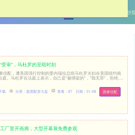
首页
加杠网
股票配资大盘
太原炒
“受审”，马杜罗的至暗时刻
午国睿信配，遭美国强行控制的委内瑞拉总统马杜罗夫妇在美国纽约南
庭。马杜罗在法庭上表示，自己是"被绑架的"，"我无罪"，拒绝....
下载
分类：股票配资大盘
查看：87
日期：01-08
国睿信配
海工厂里开画廊，大型开幕展免费参观