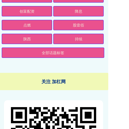
创富配资
降息
点燃
股壹佰
陕西
持续
全部话题标签
关注 加杠网