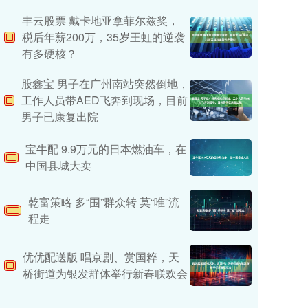
丰云股票 戴卡地亚拿菲尔兹奖，
税后年薪200万，35岁王虹的逆袭
有多硬核？
股鑫宝 男子在广州南站突然倒地，
工作人员带AED飞奔到现场，目前
男子已康复出院
宝牛配 9.9万元的日本燃油车，在
中国县城大卖
乾富策略 多“围”群众转 莫“唯”流
程走
优优配送版 唱京剧、赏国粹，天
桥街道为银发群体举行新春联欢会