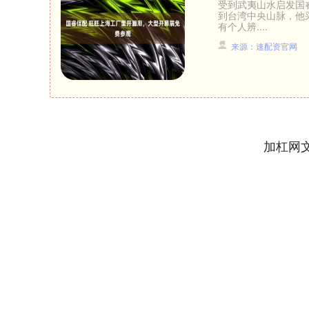
受到武夷山水启发国
到台湾中央山脉，他
有个人辨....
来源：速配资官网
加杠网
深证成指
14311.01
.68
1.02%
200.89
1