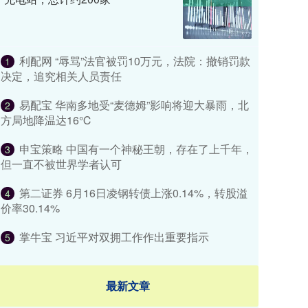
利配网 “辱骂”法官被罚10万元，法院：撤销罚款
1
决定，追究相关人员责任
易配宝 华南多地受“麦德姆”影响将迎大暴雨，北
2
方局地降温达16℃
申宝策略 中国有一个神秘王朝，存在了上千年，
3
但一直不被世界学者认可
第二证券 6月16日凌钢转债上涨0.14%，转股溢
4
价率30.14%
掌牛宝 习近平对双拥工作作出重要指示
5
最新文章