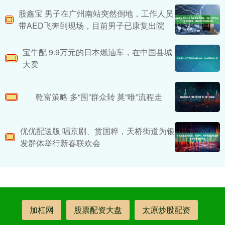
股鑫宝 男子在广州南站突然倒地，工作人员
带AED飞奔到现场，目前男子已康复出院
宝牛配 9.9万元的日本燃油车，在中国县城
大卖
乾富策略 多“围”群众转 莫“唯”流程走
优优配送版 唱京剧、赏国粹，天桥街道为银
发群体举行新春联欢会
加杠网
股票配资大盘
太原炒股配资