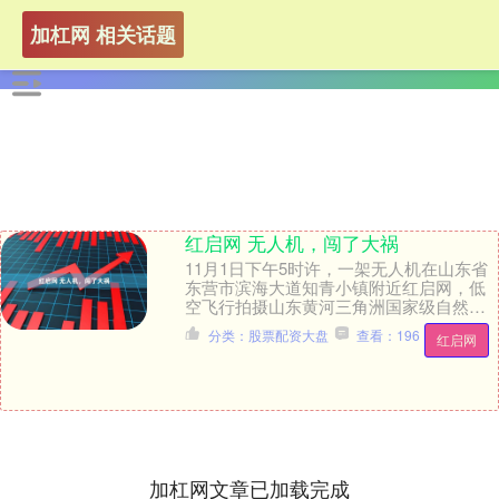
加杠网 相关话题
红启网 无人机，闯了大祸
11月1日下午5时许，一架无人机在山东省
东营市滨海大道知青小镇附近红启网，低
空飞行拍摄山东黄河三角洲国家级自然保
护区的鸟浪，随着现场“砰”的一声，无人机
分类：股票配资大盘
查看：196
红启网
和一只大....
加杠网文章已加载完成