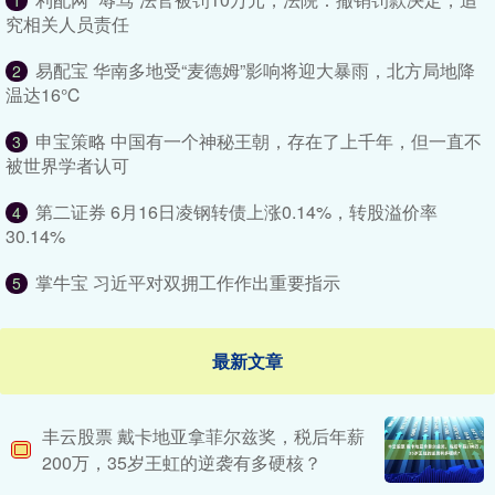
1
究相关人员责任
易配宝 华南多地受“麦德姆”影响将迎大暴雨，北方局地降
2
温达16℃
申宝策略 中国有一个神秘王朝，存在了上千年，但一直不
3
被世界学者认可
第二证券 6月16日凌钢转债上涨0.14%，转股溢价率
4
30.14%
掌牛宝 习近平对双拥工作作出重要指示
5
最新文章
丰云股票 戴卡地亚拿菲尔兹奖，税后年薪
200万，35岁王虹的逆袭有多硬核？