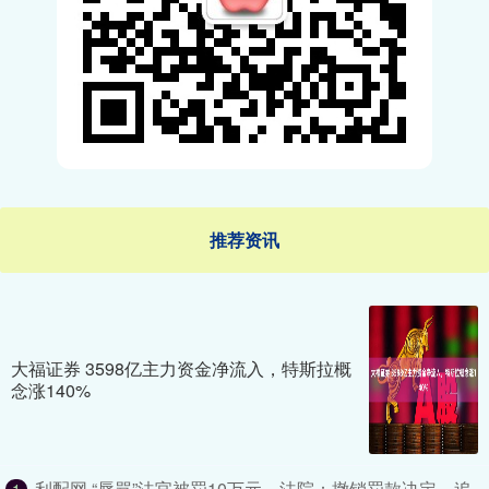
推荐资讯
大福证券 3598亿主力资金净流入，特斯拉概
念涨140%
利配网 “辱骂”法官被罚10万元，法院：撤销罚款决定，追