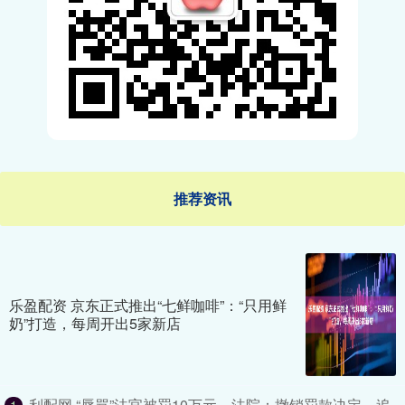
推荐资讯
乐盈配资 京东正式推出“七鲜咖啡”：“只用鲜
奶”打造，每周开出5家新店
利配网 “辱骂”法官被罚10万元，法院：撤销罚款决定，追