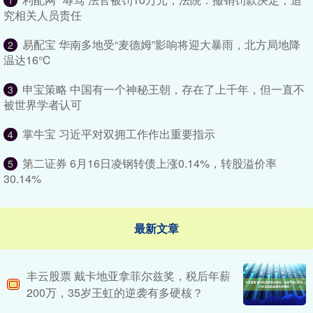
1
究相关人员责任
易配宝 华南多地受“麦德姆”影响将迎大暴雨，北方局地降
2
温达16℃
申宝策略 中国有一个神秘王朝，存在了上千年，但一直不
3
被世界学者认可
掌牛宝 习近平对双拥工作作出重要指示
4
第二证券 6月16日凌钢转债上涨0.14%，转股溢价率
5
30.14%
最新文章
丰云股票 戴卡地亚拿菲尔兹奖，税后年薪
200万，35岁王虹的逆袭有多硬核？