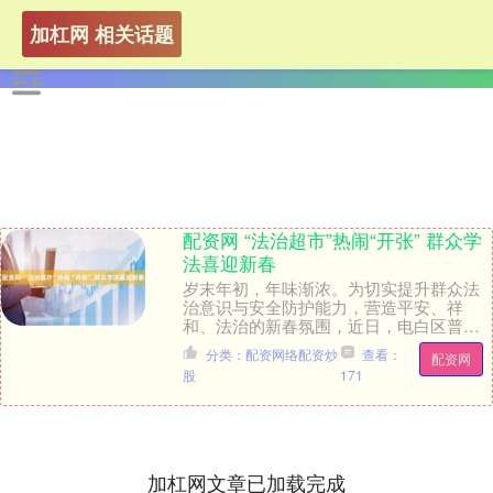
加杠网 相关话题
配资网 “法治超市”热闹“开张” 群众学
法喜迎新春
岁末年初，年味渐浓。为切实提升群众法
治意识与安全防护能力，营造平安、祥
和、法治的新春氛围，近日，电白区普法
办、区司法局、沙院镇人民政府联合区公
分类：配资网络配资炒
查看：
配资网
安分局、区税务局、....
股
171
加杠网文章已加载完成