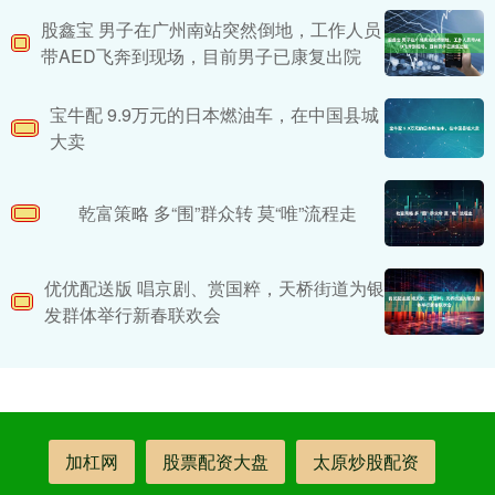
股鑫宝 男子在广州南站突然倒地，工作人员
带AED飞奔到现场，目前男子已康复出院
宝牛配 9.9万元的日本燃油车，在中国县城
大卖
乾富策略 多“围”群众转 莫“唯”流程走
优优配送版 唱京剧、赏国粹，天桥街道为银
发群体举行新春联欢会
加杠网
股票配资大盘
太原炒股配资