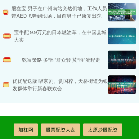
股鑫宝 男子在广州南站突然倒地，工作人员
带AED飞奔到现场，目前男子已康复出院
宝牛配 9.9万元的日本燃油车，在中国县城
大卖
乾富策略 多“围”群众转 莫“唯”流程走
优优配送版 唱京剧、赏国粹，天桥街道为银
发群体举行新春联欢会
加杠网
股票配资大盘
太原炒股配资