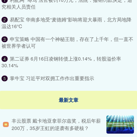
1
究相关人员责任
易配宝 华南多地受“麦德姆”影响将迎大暴雨，北方局地降
2
温达16℃
申宝策略 中国有一个神秘王朝，存在了上千年，但一直不
3
被世界学者认可
第二证券 6月16日凌钢转债上涨0.14%，转股溢价率
4
30.14%
掌牛宝 习近平对双拥工作作出重要指示
5
最新文章
丰云股票 戴卡地亚拿菲尔兹奖，税后年薪
200万，35岁王虹的逆袭有多硬核？