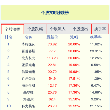
个股实时涨跌榜
个股跌幅
个股流入
个股流出
换手率
个股涨幅
排名
名称
最新价
涨幅
换手率
1
毕得医药
73.92
20.00%
11.62%
2
百普赛斯
77.7
20.00%
23.31%
3
北方长龙
113.23
20.00%
12.25%
4
蓝盾光电
22.81
19.99%
0.58%
5
信濠光电
20.72
19.98%
11.95%
6
近岸蛋白
54.9
17.51%
11.39%
7
海正生材
12.17
17.36%
6.47%
8
晶华微
25.76
17.36%
14.66%
9
海达尔
82.4
15.58%
9.26%
10
科力装备
26.79
15.52%
21.15%