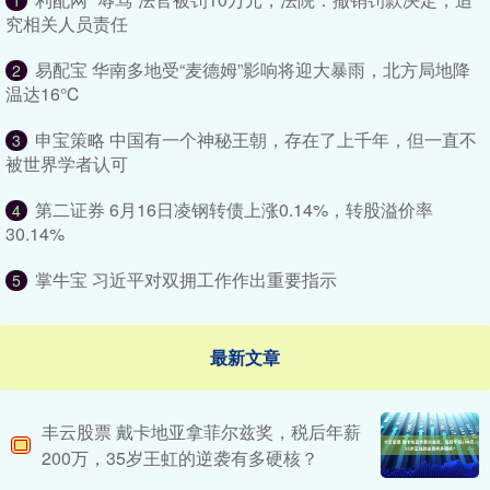
1
究相关人员责任
易配宝 华南多地受“麦德姆”影响将迎大暴雨，北方局地降
2
温达16℃
申宝策略 中国有一个神秘王朝，存在了上千年，但一直不
3
被世界学者认可
第二证券 6月16日凌钢转债上涨0.14%，转股溢价率
4
30.14%
掌牛宝 习近平对双拥工作作出重要指示
5
最新文章
丰云股票 戴卡地亚拿菲尔兹奖，税后年薪
200万，35岁王虹的逆袭有多硬核？