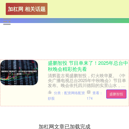
加杠网 相关话题
盛鹏智投 节目单来了！2025年总台中
秋晚会精彩抢先看
清辉盈古蜀盛鹏智投，灯火映华夏。《中
央广播电视总台2025年中秋晚会》节目单
发布。晚会依托四川德阳的实景山水，通
过《山月满》《是吾乡》《一轮秋》三个
分类：配资网络配资
查看：
盛鹏智投
篇章30余个....
炒股
174
加杠网文章已加载完成