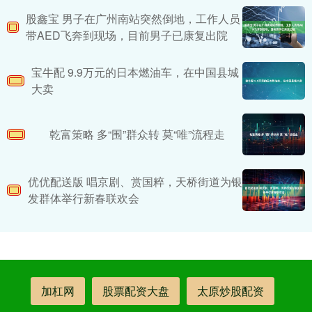
股鑫宝 男子在广州南站突然倒地，工作人员
带AED飞奔到现场，目前男子已康复出院
宝牛配 9.9万元的日本燃油车，在中国县城
大卖
乾富策略 多“围”群众转 莫“唯”流程走
优优配送版 唱京剧、赏国粹，天桥街道为银
发群体举行新春联欢会
加杠网
股票配资大盘
太原炒股配资