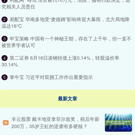
1
究相关人员责任
易配宝 华南多地受“麦德姆”影响将迎大暴雨，北方局地降
2
温达16℃
申宝策略 中国有一个神秘王朝，存在了上千年，但一直不
3
被世界学者认可
第二证券 6月16日凌钢转债上涨0.14%，转股溢价率
4
30.14%
掌牛宝 习近平对双拥工作作出重要指示
5
最新文章
丰云股票 戴卡地亚拿菲尔兹奖，税后年薪
200万，35岁王虹的逆袭有多硬核？