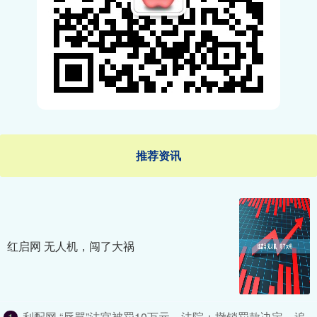
推荐资讯
红启网 无人机，闯了大祸
利配网 “辱骂”法官被罚10万元，法院：撤销罚款决定，追