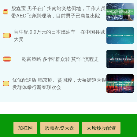
股鑫宝 男子在广州南站突然倒地，工作人员
带AED飞奔到现场，目前男子已康复出院
宝牛配 9.9万元的日本燃油车，在中国县城
大卖
乾富策略 多“围”群众转 莫“唯”流程走
优优配送版 唱京剧、赏国粹，天桥街道为银
发群体举行新春联欢会
加杠网
股票配资大盘
太原炒股配资