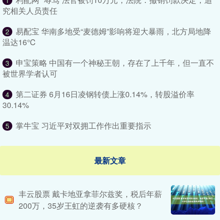
1
究相关人员责任
易配宝 华南多地受“麦德姆”影响将迎大暴雨，北方局地降
2
温达16℃
申宝策略 中国有一个神秘王朝，存在了上千年，但一直不
3
被世界学者认可
第二证券 6月16日凌钢转债上涨0.14%，转股溢价率
4
30.14%
掌牛宝 习近平对双拥工作作出重要指示
5
最新文章
丰云股票 戴卡地亚拿菲尔兹奖，税后年薪
200万，35岁王虹的逆袭有多硬核？