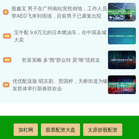
股鑫宝 男子在广州南站突然倒地，工作人员
带AED飞奔到现场，目前男子已康复出院
宝牛配 9.9万元的日本燃油车，在中国县城
大卖
乾富策略 多“围”群众转 莫“唯”流程走
优优配送版 唱京剧、赏国粹，天桥街道为银
发群体举行新春联欢会
加杠网
股票配资大盘
太原炒股配资