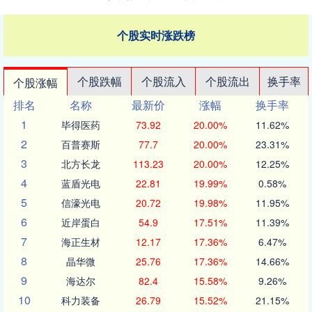
个股实时涨跌榜
个股跌幅
个股流入
个股流出
换手率
个股涨幅
排名
名称
最新价
涨幅
换手率
1
毕得医药
73.92
20.00%
11.62%
2
百普赛斯
77.7
20.00%
23.31%
3
北方长龙
113.23
20.00%
12.25%
4
蓝盾光电
22.81
19.99%
0.58%
5
信濠光电
20.72
19.98%
11.95%
6
近岸蛋白
54.9
17.51%
11.39%
7
海正生材
12.17
17.36%
6.47%
8
晶华微
25.76
17.36%
14.66%
9
海达尔
82.4
15.58%
9.26%
10
科力装备
26.79
15.52%
21.15%