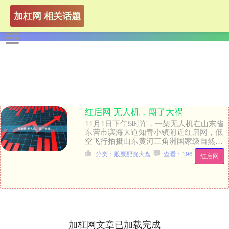
加杠网 相关话题
红启网 无人机，闯了大祸
11月1日下午5时许，一架无人机在山东省
东营市滨海大道知青小镇附近红启网，低
空飞行拍摄山东黄河三角洲国家级自然保
护区的鸟浪，随着现场“砰”的一声，无人机
分类：股票配资大盘
查看：196
红启网
和一只大....
加杠网文章已加载完成