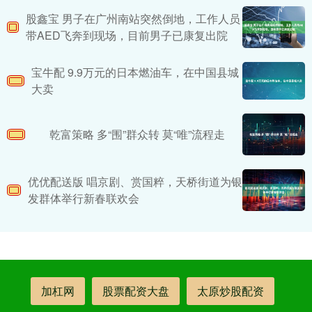
股鑫宝 男子在广州南站突然倒地，工作人员
带AED飞奔到现场，目前男子已康复出院
宝牛配 9.9万元的日本燃油车，在中国县城
大卖
乾富策略 多“围”群众转 莫“唯”流程走
优优配送版 唱京剧、赏国粹，天桥街道为银
发群体举行新春联欢会
加杠网
股票配资大盘
太原炒股配资