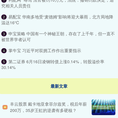
1
究相关人员责任
易配宝 华南多地受“麦德姆”影响将迎大暴雨，北方局地降
2
温达16℃
申宝策略 中国有一个神秘王朝，存在了上千年，但一直不
3
被世界学者认可
掌牛宝 习近平对双拥工作作出重要指示
4
第二证券 6月16日凌钢转债上涨0.14%，转股溢价率
5
30.14%
最新文章
丰云股票 戴卡地亚拿菲尔兹奖，税后年薪
200万，35岁王虹的逆袭有多硬核？