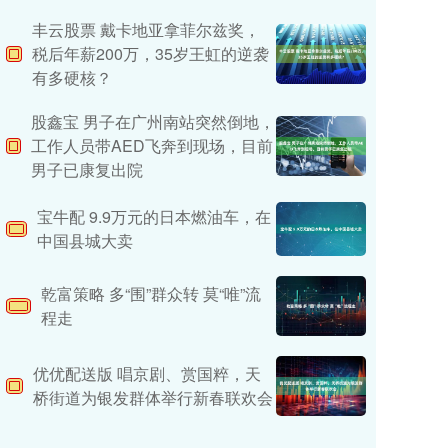
丰云股票 戴卡地亚拿菲尔兹奖，
税后年薪200万，35岁王虹的逆袭
有多硬核？
股鑫宝 男子在广州南站突然倒地，
工作人员带AED飞奔到现场，目前
男子已康复出院
宝牛配 9.9万元的日本燃油车，在
中国县城大卖
乾富策略 多“围”群众转 莫“唯”流
程走
优优配送版 唱京剧、赏国粹，天
桥街道为银发群体举行新春联欢会