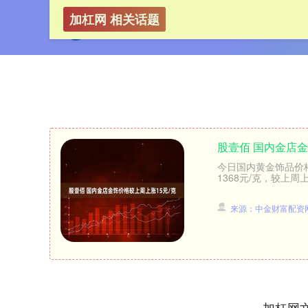
加杠网 相关话题
股壹佰 国内金店金
今日国内黄金饰品价
1368元/克，较上周
来源：中金财富配资
加杠网