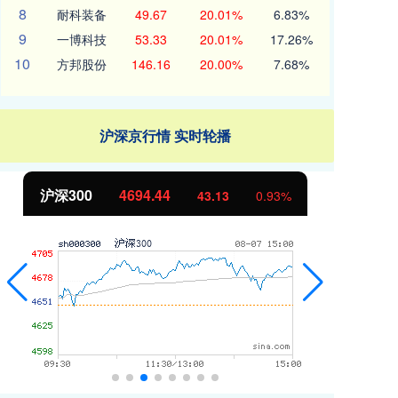
8
耐科装备
49.67
20.01%
6.83%
9
一博科技
53.33
20.01%
17.26%
10
方邦股份
146.16
20.00%
7.68%
沪深京行情 实时轮播
沪深300
4694.44
北
43.13
0.93%