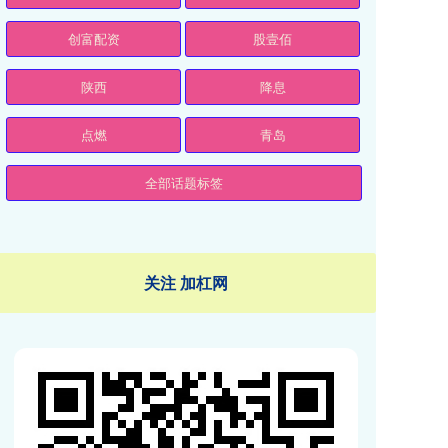
创富配资
股壹佰
陕西
降息
点燃
青岛
全部话题标签
关注 加杠网