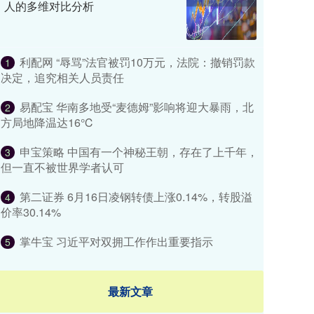
人的多维对比分析
利配网 “辱骂”法官被罚10万元，法院：撤销罚款
1
决定，追究相关人员责任
易配宝 华南多地受“麦德姆”影响将迎大暴雨，北
2
方局地降温达16℃
申宝策略 中国有一个神秘王朝，存在了上千年，
3
但一直不被世界学者认可
第二证券 6月16日凌钢转债上涨0.14%，转股溢
4
价率30.14%
掌牛宝 习近平对双拥工作作出重要指示
5
最新文章