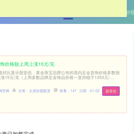
首页
加杠网
股票配资大盘
太原炒
饰价格较上周上涨15元/克
格对比显示股壹佰，黄金珠宝品牌公布的境内足金首饰价格多数报
上涨15元/克（上周多数品牌足金饰品价格一直持稳于1353元/....
网官网
分类：太原炒股配资
查看：147
日期：01-02
股壹佰
文章已加载完成