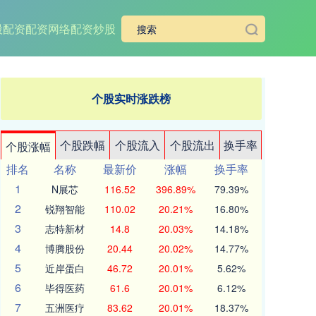
股配资
配资网络配资炒股
个股实时涨跌榜
个股跌幅
个股流入
个股流出
换手率
个股涨幅
排名
名称
最新价
涨幅
换手率
1
N展芯
116.52
396.89%
79.39%
2
锐翔智能
110.02
20.21%
16.80%
3
志特新材
14.8
20.03%
14.18%
4
博腾股份
20.44
20.02%
14.77%
5
近岸蛋白
46.72
20.01%
5.62%
6
毕得医药
61.6
20.01%
6.12%
7
五洲医疗
83.62
20.01%
18.37%