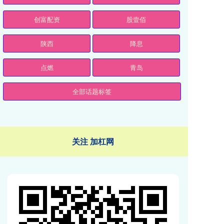
创富配资
股壹佰
陕西
降息
点燃
青岛
全部话题标签
关注 加杠网