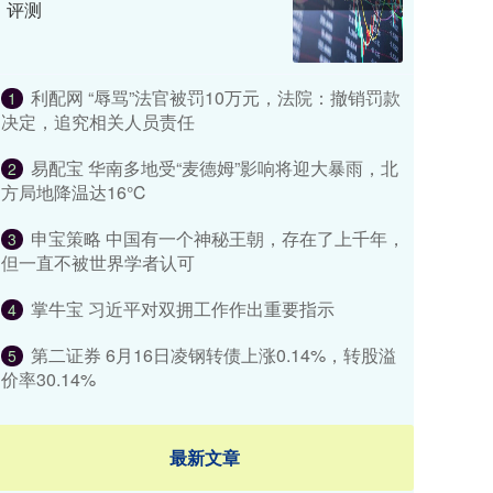
评测
利配网 “辱骂”法官被罚10万元，法院：撤销罚款
1
决定，追究相关人员责任
易配宝 华南多地受“麦德姆”影响将迎大暴雨，北
2
方局地降温达16℃
申宝策略 中国有一个神秘王朝，存在了上千年，
3
但一直不被世界学者认可
掌牛宝 习近平对双拥工作作出重要指示
4
第二证券 6月16日凌钢转债上涨0.14%，转股溢
5
价率30.14%
最新文章