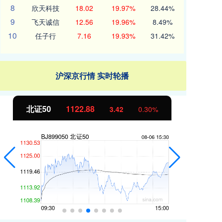
8
欣天科技
18.02
19.97%
28.44%
9
飞天诚信
12.56
19.96%
8.49%
10
任子行
7.16
19.93%
31.42%
沪深京行情 实时轮播
北证50
1122.88
创
3.42
0.30%