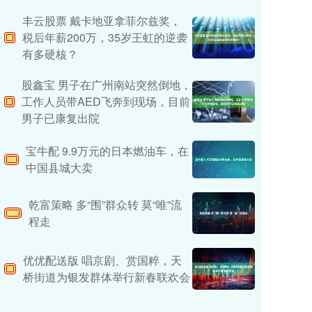
丰云股票 戴卡地亚拿菲尔兹奖，
税后年薪200万，35岁王虹的逆袭
有多硬核？
股鑫宝 男子在广州南站突然倒地，
工作人员带AED飞奔到现场，目前
男子已康复出院
宝牛配 9.9万元的日本燃油车，在
中国县城大卖
乾富策略 多“围”群众转 莫“唯”流
程走
优优配送版 唱京剧、赏国粹，天
桥街道为银发群体举行新春联欢会