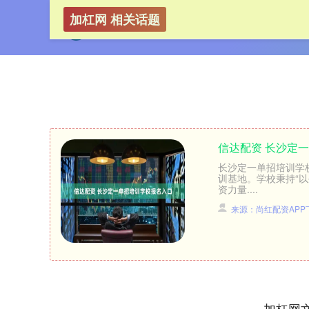
加杠网 相关话题
信达配资 长沙定
长沙定一单招培训学
训基地。学校秉持“
资力量....
来源：尚红配资APP
加杠网