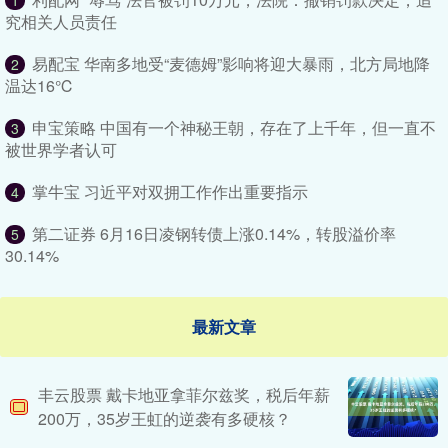
1
究相关人员责任
易配宝 华南多地受“麦德姆”影响将迎大暴雨，北方局地降
2
温达16℃
申宝策略 中国有一个神秘王朝，存在了上千年，但一直不
3
被世界学者认可
掌牛宝 习近平对双拥工作作出重要指示
4
第二证券 6月16日凌钢转债上涨0.14%，转股溢价率
5
30.14%
最新文章
丰云股票 戴卡地亚拿菲尔兹奖，税后年薪
200万，35岁王虹的逆袭有多硬核？