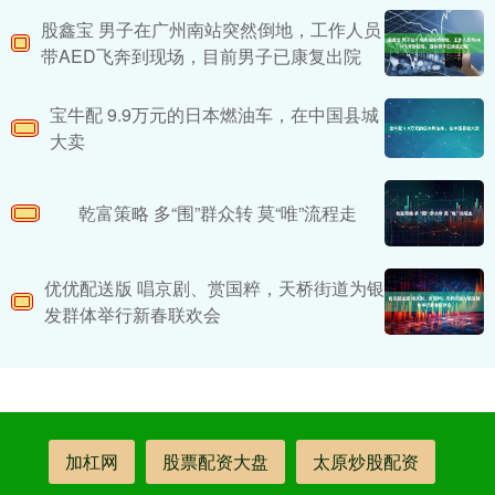
股鑫宝 男子在广州南站突然倒地，工作人员
带AED飞奔到现场，目前男子已康复出院
宝牛配 9.9万元的日本燃油车，在中国县城
大卖
乾富策略 多“围”群众转 莫“唯”流程走
优优配送版 唱京剧、赏国粹，天桥街道为银
发群体举行新春联欢会
加杠网
股票配资大盘
太原炒股配资