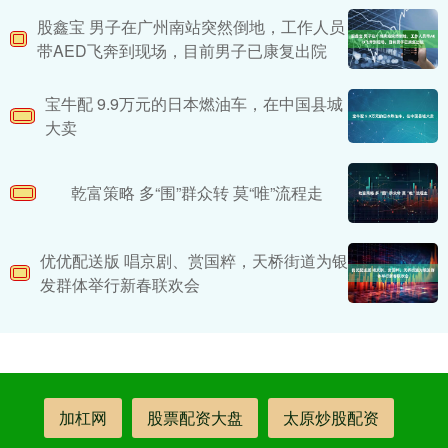
股鑫宝 男子在广州南站突然倒地，工作人员
带AED飞奔到现场，目前男子已康复出院
宝牛配 9.9万元的日本燃油车，在中国县城
大卖
乾富策略 多“围”群众转 莫“唯”流程走
优优配送版 唱京剧、赏国粹，天桥街道为银
发群体举行新春联欢会
加杠网
股票配资大盘
太原炒股配资