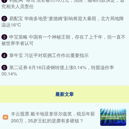
1
究相关人员责任
易配宝 华南多地受“麦德姆”影响将迎大暴雨，北方局地降
2
温达16℃
申宝策略 中国有一个神秘王朝，存在了上千年，但一直不
3
被世界学者认可
掌牛宝 习近平对双拥工作作出重要指示
4
第二证券 6月16日凌钢转债上涨0.14%，转股溢价率
5
30.14%
最新文章
丰云股票 戴卡地亚拿菲尔兹奖，税后年薪
200万，35岁王虹的逆袭有多硬核？