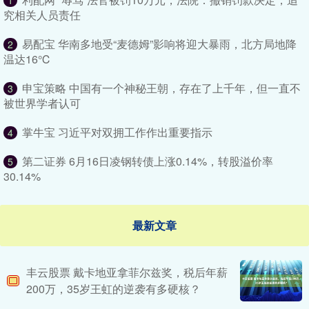
1
究相关人员责任
易配宝 华南多地受“麦德姆”影响将迎大暴雨，北方局地降
2
温达16℃
申宝策略 中国有一个神秘王朝，存在了上千年，但一直不
3
被世界学者认可
掌牛宝 习近平对双拥工作作出重要指示
4
第二证券 6月16日凌钢转债上涨0.14%，转股溢价率
5
30.14%
最新文章
丰云股票 戴卡地亚拿菲尔兹奖，税后年薪
200万，35岁王虹的逆袭有多硬核？