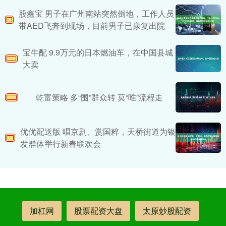
股鑫宝 男子在广州南站突然倒地，工作人员
带AED飞奔到现场，目前男子已康复出院
宝牛配 9.9万元的日本燃油车，在中国县城
大卖
乾富策略 多“围”群众转 莫“唯”流程走
优优配送版 唱京剧、赏国粹，天桥街道为银
发群体举行新春联欢会
加杠网
股票配资大盘
太原炒股配资